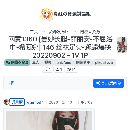
跳转至内容
真紅の資源討論組
主页
资源发布区
网赚盘资源
网黄1360 [曼妙长腿-丽丽安-不屈浴
巾-希瓦娜] 146 丝袜足交-跪舔爆操
20220902 – 1V 1P
网赚盘资源
真人
视频
onlyfans
网黄博主
pikpak云盘
1
1
14
登录后回复
近月厨
gtamod
写于
2026年3月10日 下午8:02
最后由 编辑
离线