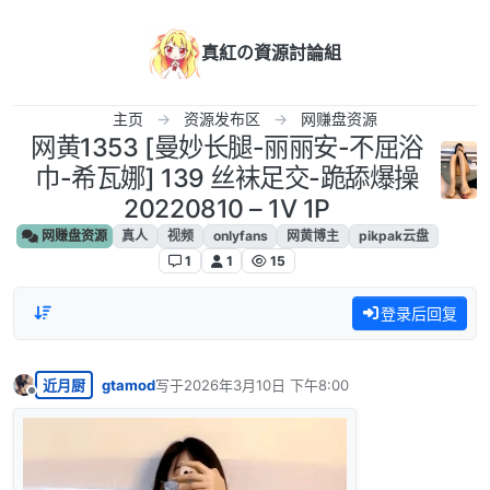
跳转至内容
真紅の資源討論組
主页
资源发布区
网赚盘资源
网黄1353 [曼妙长腿-丽丽安-不屈浴
巾-希瓦娜] 139 丝袜足交-跪舔爆操
20220810 – 1V 1P
网赚盘资源
真人
视频
onlyfans
网黄博主
pikpak云盘
1
1
15
登录后回复
近月厨
gtamod
写于
2026年3月10日 下午8:00
最后由 编辑
离线