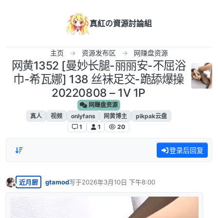
跳转至内容
真紅の資源討論組
主页
资源发布区
网赚盘资源
网黄1352 [曼妙长腿-丽丽安-不屈浴
巾-希瓦娜] 138 丝袜足交-跪舔爆操
20220808 – 1V 1P
网赚盘资源
真人
视频
onlyfans
网黄博主
pikpak云盘
1
1
20
登录后回复
近月厨
gtamod
写于
2026年3月10日 下午8:00
最后由 编辑
离线