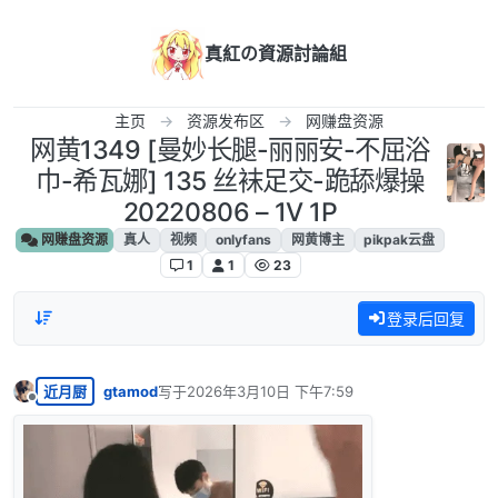
跳转至内容
真紅の資源討論組
主页
资源发布区
网赚盘资源
网黄1349 [曼妙长腿-丽丽安-不屈浴
巾-希瓦娜] 135 丝袜足交-跪舔爆操
20220806 – 1V 1P
网赚盘资源
真人
视频
onlyfans
网黄博主
pikpak云盘
1
1
23
登录后回复
近月厨
gtamod
写于
2026年3月10日 下午7:59
最后由 编辑
离线