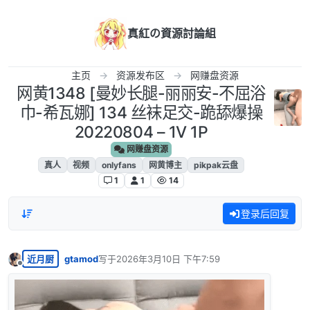
跳转至内容
真紅の資源討論組
主页
资源发布区
网赚盘资源
网黄1348 [曼妙长腿-丽丽安-不屈浴
巾-希瓦娜] 134 丝袜足交-跪舔爆操
20220804 – 1V 1P
网赚盘资源
真人
视频
onlyfans
网黄博主
pikpak云盘
1
1
14
登录后回复
近月厨
gtamod
写于
2026年3月10日 下午7:59
最后由 编辑
离线