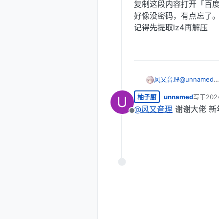
复制这段内容打开「百度
好像没密码，有点忘了
记得先提取lz4再解压
风又音理
@
unnamed
【超级会员V4
柚子厨
unnamed
写于
202
U
链接：
https:
最后由 
提取码：0721
@
风又音理
谢谢大佬 新年
离线
复制这段内容
好像没密码，
记得先提取lz