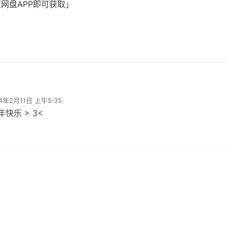
网盘APP即可获取」
。
】我通过百度网盘分享的文件：八卦恋愛.7z.lz4
4年2月11日 上午5:35
//pan.baidu.com/s/1kcrxqmI6ThThHlokWieoAw
编辑
快乐 > 3<
打开「百度网盘APP即可获取」
有点忘了。
4再解压