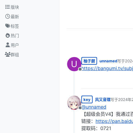
跳转至内容
版块
最新
标签
热门
用户
群组
柚子厨
unnamed
写于
202
U
最后由 
https://bangumi.tv/su
离线
key
风又音理
写于
2024年
最后由 编辑
@
unnamed
离线
【超级会员V4】我通过百
链接：
https://pan.ba
提取码：0721