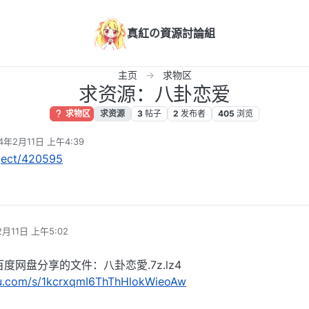
真紅の資源討論組
主页
求物区
求资源：八卦恋爱
求物区
求资源
3
帖子
2
发布者
405
浏览
4年2月11日 上午4:39
编辑
bject/420595
2月11日 上午5:02
度网盘分享的文件：八卦恋愛.7z.lz4
idu.com/s/1kcrxqmI6ThThHlokWieoAw