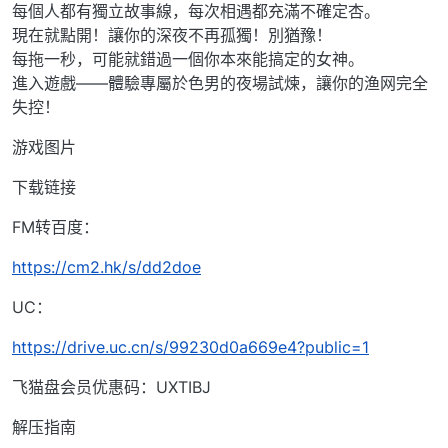
每個人都有獨立故事線，每次相遇都充滿不確定杏。
現在就點開！讓你的深夜不再孤獨！別猶豫！
每拖一秒，可能就錯過一個你本來能搞定的女神。
進入遊戲——體驗專屬於色男的夜場試煉，讓你的渔网完全
失控！
游戏图片
下载链接
FM转百度：
https://cm2.hk/s/dd2doe
UC：
https://drive.uc.cn/s/99230d0a669e4?public=1
飞猫盘会员优惠码：UXTIBJ
解压指南