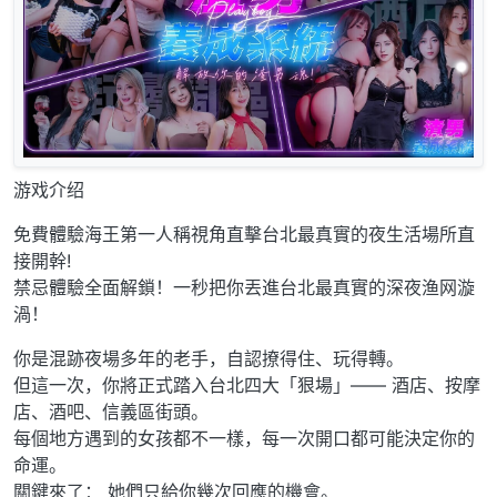
游戏介绍
免費體驗海王第一人稱視角直擊台北最真實的夜生活場所直
接開幹!
禁忌體驗全面解鎖！一秒把你丟進台北最真實的深夜渔网漩
渦！
你是混跡夜場多年的老手，自認撩得住、玩得轉。
但這一次，你將正式踏入台北四大「狠場」—— 酒店、按摩
店、酒吧、信義區街頭。
每個地方遇到的女孩都不一樣，每一次開口都可能決定你的
命運。
關鍵來了： 她們只給你幾次回應的機會。