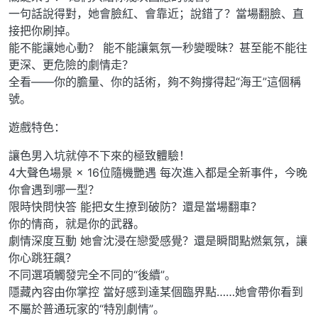
一句話說得對，她會臉紅、會靠近；說錯了？當場翻臉、直
接把你刷掉。
能不能讓她心動？ 能不能讓氣氛一秒變曖昧？甚至能不能往
更深、更危險的劇情走？
全看——你的膽量、你的話術，夠不夠撐得起“海王”這個稱
號。
遊戲特色：
讓色男入坑就停不下來的極致體驗！
4大聲色場景 × 16位隨機艷遇 每次進入都是全新事件，今晚
你會遇到哪一型？
限時快問快答 能把女生撩到破防？還是當場翻車？
你的情商，就是你的武器。
劇情深度互動 她會沈浸在戀愛感覺？還是瞬間點燃氣氛，讓
你心跳狂飆？
不同選項觸發完全不同的“後續”。
隱藏內容由你掌控 當好感到達某個臨界點……她會帶你看到
不屬於普通玩家的“特別劇情”。