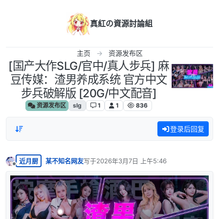
跳转至内容
真紅の資源討論組
主页
资源发布区
[国产大作SLG/官中/真人步兵] 麻
豆传媒：渣男养成系统 官方中文
步兵破解版 [20G/中文配音]
资源发布区
slg
1
1
836
登录后回复
近月厨
某不知名网友
写于
2026年3月7日 上午5:46
最后由 编辑
离线