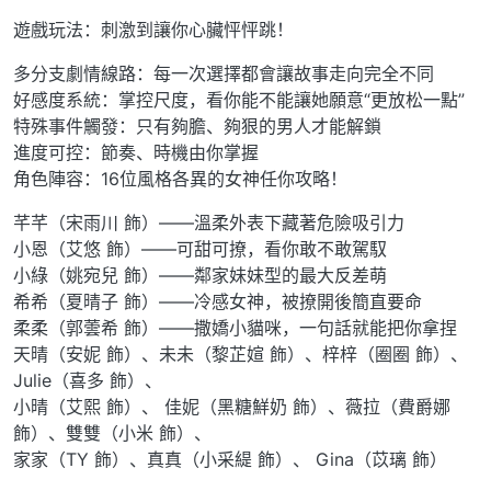
遊戲玩法：刺激到讓你心臟怦怦跳！
多分支劇情線路：每一次選擇都會讓故事走向完全不同
好感度系統：掌控尺度，看你能不能讓她願意“更放松一點”
特殊事件觸發：只有夠膽、夠狠的男人才能解鎖
進度可控：節奏、時機由你掌握
角色陣容：16位風格各異的女神任你攻略！
芊芊（宋雨川 飾）——溫柔外表下藏著危險吸引力
小恩（艾悠 飾）——可甜可撩，看你敢不敢駕馭
小綠（姚宛兒 飾）——鄰家妹妹型的最大反差萌
希希（夏晴子 飾）——冷感女神，被撩開後簡直要命
柔柔（郭蕓希 飾）——撒嬌小貓咪，一句話就能把你拿捏
天晴（安妮 飾）、未未（黎芷媗 飾）、梓梓（圈圈 飾）、
Julie（喜多 飾）、
小晴（艾熙 飾）、 佳妮（黑糖鮮奶 飾）、薇拉（費爵娜
飾）、雙雙（小米 飾）、
家家（TY 飾）、真真（小采緹 飾）、 Gina（苡璃 飾）