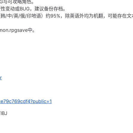
G与可攻略角色。
性变动或BUG，建议备份存档。
韩/中/英/俄/印地语）约95%，除英语外均为机翻，可能存在文
n.rpgsave中。
r
dce79c769cdf4?public=1
BJ