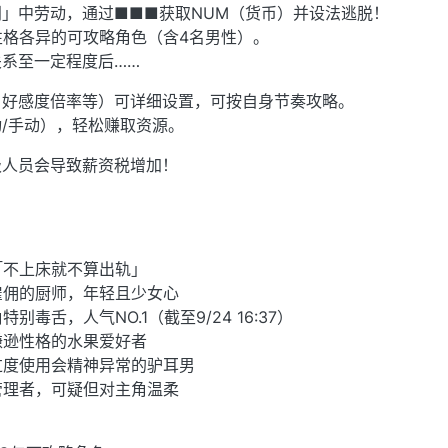
」中劳动，通过■■■获取NUM（货币）并设法逃脱！
性格各异的可攻略角色（含4名男性）。
系至一定程度后……
、好感度倍率等）可详细设置，可按自身节奏攻略。
/手动），轻松赚取资源。
级人员会导致薪资税增加！
。
为「不上床就不算出轨」
可雇佣的厨师，年轻且少女心
别毒舌，人气NO.1（截至9/24 16:37）
，谦逊性格的水果爱好者
，过度使用会精神异常的驴耳男
的管理者，可疑但对主角温柔