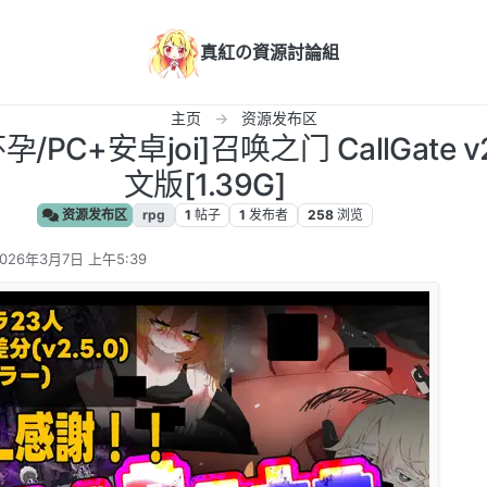
真紅の資源討論組
主页
资源发布区
/PC+安卓joi]召唤之门 CallGate v
文版[1.39G]
资源发布区
rpg
1
帖子
1
发布者
258
浏览
026年3月7日 上午5:39
 编辑