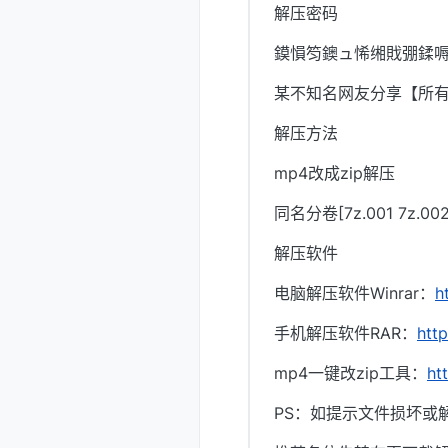
解压密码
鏌愪笉鐭ュ悕缃戝弸鍒嗕
某不知名网友分享【所
解压方法
mp4改成zip解压
同名分卷[7z.001 7z.
解压软件
电脑解压软件Winrar：
h
手机解压软件RAR：
htt
mp4一键改zip工具：
ht
PS：如提示文件损坏或