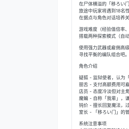
在尸体横溢的「移ろい门
旅途中玩家将遇到18名
在据点与角色对话培养关
游戏难度（经验值倍率
搭载两种探索模式（自动
使用强力武器或雇佣高
寻找平衡的编队组合吧
角色介绍
疑狐 - 监狱使者，认
丽舌 - 支付高额费用
店员 - 态度冷淡但对主角特
魔蝙 - 自称「我辈」
钝价 - 擅长回复魔法
室长 - 「移ろい门」
系统注意事项