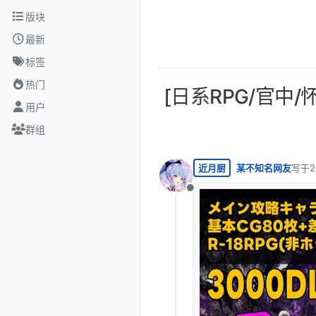
跳转至内容
版块
最新
标签
热门
[日系RPG/官中/怀孕
用户
群组
近月厨
某不知名网友
写于
2
最后由
离线