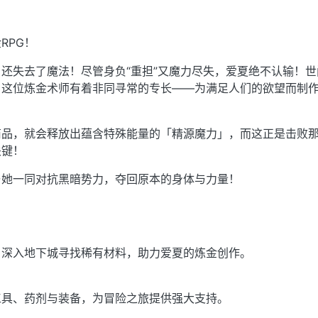
RPG！
还失去了魔法！尽管身负“重担”又魔力尽失，爱夏绝不认输！世
！这位炼金术师有着非同寻常的专长——为满足人们的欲望而制
商品，就会释放出蕴含特殊能量的「精源魔力」，而这正是击败
关键！
与她一同对抗黑暗势力，夺回原本的身体与力量！
，深入地下城寻找稀有材料，助力爱夏的炼金创作。
工具、药剂与装备，为冒险之旅提供强大支持。