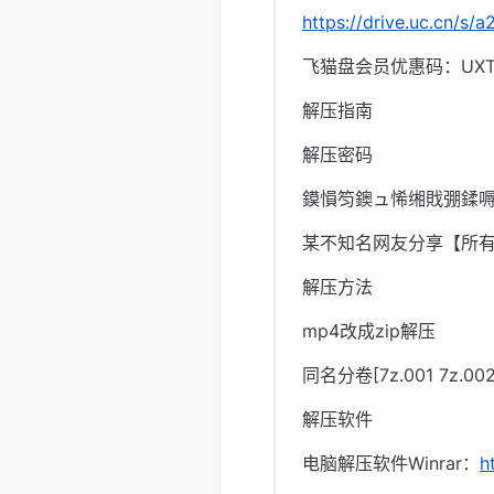
https://drive.uc.cn/s
飞猫盘会员优惠码：UXTI
解压指南
解压密码
鏌愪笉鐭ュ悕缃戝弸鍒嗕
某不知名网友分享【所
解压方法
mp4改成zip解压
同名分卷[7z.001 7z.
解压软件
电脑解压软件Winrar：
h