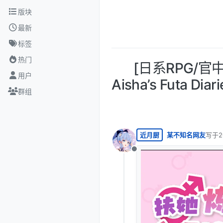
跳转至内容
版块
最新
标签
热门
[日系RPG/官
用户
Aisha’s Futa
群组
近月厨
某不知名网友
写于
2
最后由
离线