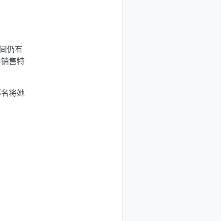
间仍有
作销售特
那名将她