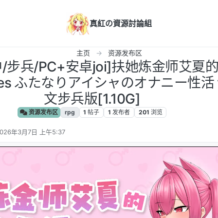
真紅の資源討論組
主页
资源发布区
中/步兵/PC+安卓joi]扶她炼金师艾
 Diaries ふたなりアイシャのオナニー性活 
文步兵版[1.10G]
资源发布区
rpg
1
帖子
1
发布者
201
浏览
026年3月7日 上午5:37
 编辑