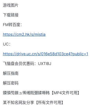
游戏图片
下载链接
FM转百度：
https://cm2.hk/s/mistia
UC：
https://drive.uc.cn/s/016e58d103ce4?public=1
飞猫盘会员优惠码：UXTIBJ
解压指南
解压密码
鏌愪笉鐭ュ悕缃戝弸鍒嗕韩【MP4文件可用】
某不知名网友分享【所有文件可用】