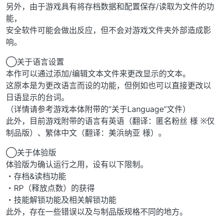
另外，由于游戏具有将存档数据和配置保存/读取为文件的功
能，
安全软件可能会做出反应，但不会对游戏文件夹外部造成影
响。
◯关于语言设置
本作可以通过添加/编辑文本文件来更改显示的文本。
这原本是为更改语言而设的功能，但例如也可以直接更改以
日语显示的台词。
（详情请参考游戏本体附带的“关于Language”文件）
此外，目前游戏附带的语言有英语（翻译：匿名粉丝 様 ※仅
制品版）、繁体中文（翻译：美浜纳亚 様）。
◯关于体验版
体验版为确认运行之用，设有以下限制。
・存档&读档功能
・RP（释放点数）的获得
・技能解锁功能及相关解锁功能
此外，存在一些错误以及与制品版规格不同的地方。