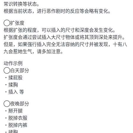
常识转换等状态。
根据当前状态，进行恶作剧时的反应等会略有变化。
◯扩张度
根据扩张的程度，可以插入的尺寸和深度会发生变化。
扩张度会通过尝试插入大尺寸物体或将其顶到深处来提升。
但是，如果强行插入完全无法容纳的尺寸并被发现，十有八
九会惹她生气，请多加注意。
动作示例
◯白天部分
・揉屁股
・揉胸
・插入 等
◯夜晚部分
・掰开腿
・脱掉衣服
・脱掉内裤
・揉胸