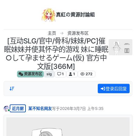
跳转至内容
真紅の資源討論組
主页
资源发布区
[互动SLG/官中/骨科/妹妹/PC]催
眠妹妹并使其怀孕的游戏 妹に睡眠
○して孕ませるゲーム(仮) 官方中
文版[366M]
资源发布区
slg
1
1
272
登录后回复
近月厨
某不知名网友
写于
2026年3月7日 上午5:35
最后由 编辑
在线