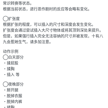
常识转换等状态。
根据当前状态，进行恶作剧时的反应等会略有变化。
◯扩张度
根据扩张的程度，可以插入的尺寸和深度会发生变化。
扩张度会通过尝试插入大尺寸物体或将其顶到深处来提升。
但是，如果强行插入完全无法容纳的尺寸并被发现，十有八
九会惹她生气，请多加注意。
动作示例
◯白天部分
・揉屁股
・揉胸
・插入 等
◯夜晚部分
・掰开腿
・脱掉衣服
・脱掉内裤
・揉胸