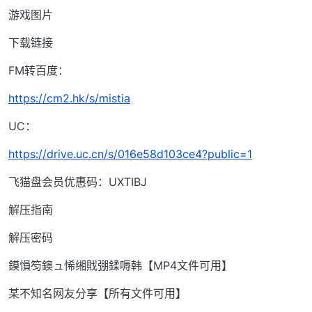
游戏图片
下载链接
FM转百度：
https://cm2.hk/s/mistia
UC：
https://drive.uc.cn/s/016e58d103ce4?public=1
飞猫盘会员优惠码：UXTIBJ
解压指南
解压密码
鏌愪笉鐭ュ悕缃戝弸鍒嗕韩【MP4文件可用】
某不知名网友分享【所有文件可用】