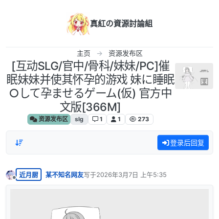
跳转至内容
真紅の資源討論組
主页
资源发布区
[互动SLG/官中/骨科/妹妹/PC]催
眠妹妹并使其怀孕的游戏 妹に睡眠
○して孕ませるゲーム(仮) 官方中
文版[366M]
资源发布区
slg
1
1
273
登录后回复
近月厨
某不知名网友
写于
2026年3月7日 上午5:35
最后由 编辑
离线