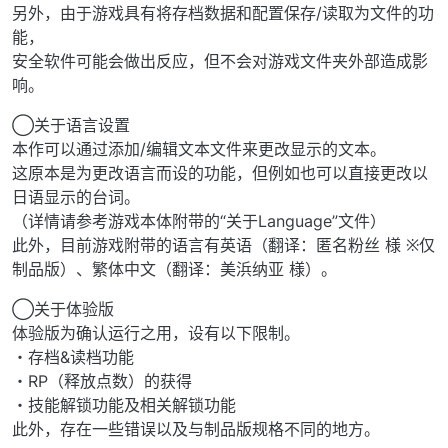
另外，由于游戏具有将存档数据和配置保存/读取为文件的功
能，
安全软件可能会做出反应，但不会对游戏文件夹外部造成影
响。
◯关于语言设置
本作可以通过添加/编辑文本文件来更改显示的文本。
这原本是为更改语言而设的功能，但例如也可以直接更改以
日语显示的台词。
（详情请参考游戏本体附带的“关于Language”文件）
此外，目前游戏附带的语言有英语（翻译：匿名粉丝 様 ※仅
制品版）、繁体中文（翻译：美浜纳亚 様）。
◯关于体验版
体验版为确认运行之用，设有以下限制。
・存档&读档功能
・RP（释放点数）的获得
・技能解锁功能及相关解锁功能
此外，存在一些错误以及与制品版规格不同的地方。