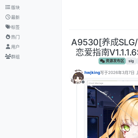
跳转至内容
版块
最新
标签
热门
A9530[养成SL
用户
恋爱指南V1.1.1.
群组
资源发布区
slg
hwjking
写于
2026年3月7日 
最后由 编辑
离线