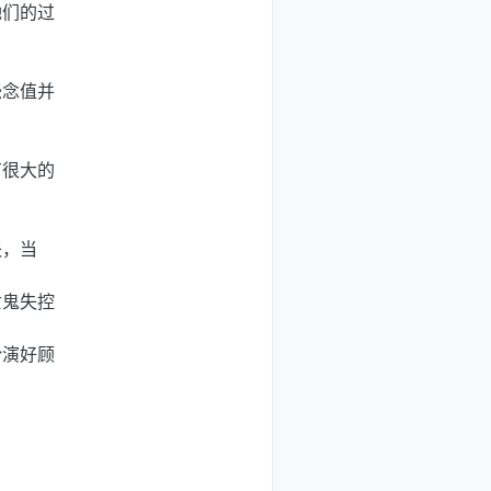
她们的过
怨念值并
有很大的
失，当
女鬼失控
扮演好顾