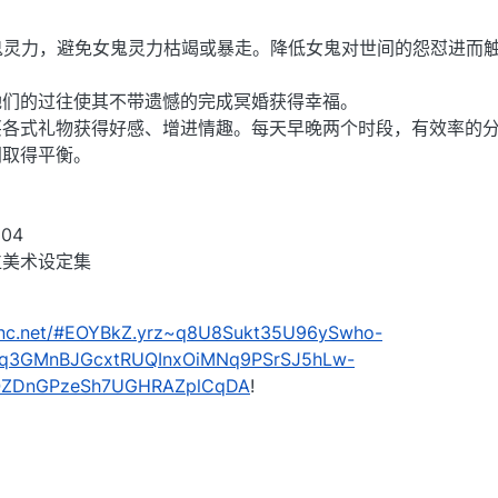
鬼灵力，避免女鬼灵力枯竭或暴走。降低女鬼对世间的怨怼进而
她们的过往使其不带遗憾的完成冥婚获得幸福。
买各式礼物获得好感、增进情趣。每天早晚两个时段，有效率的
间取得平衡。
204
数位美术设定集
nkenc.net/#EOYBkZ.yrz~q8U8Sukt35U96ySwho-
q3GMnBJGcxtRUQInxOiMNq9PSrSJ5hLw-
OZDnGPzeSh7UGHRAZplCqDA
!