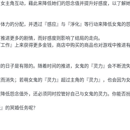
与女主角互动，藉此来降低她们的怨念值并提升好感度，以了解
好体力的分配，并透过『感应』与『淨化』等行动来降低女鬼的
可推进更多的剧情，而好感度则影响了结局的走向。
『工作』上来获得更多金钱，商店中购买的商品也对游戏中推进
间的日子是有限的。随着时间的推进，女鬼的『灵力』会不断流
散而消失；若萌女鬼的『灵力』超过主角的『灵力』，也会因为
度降低怨念值外，还必须同时控管好自己与女鬼的灵力。你能否
媛』的冥婚任务呢？