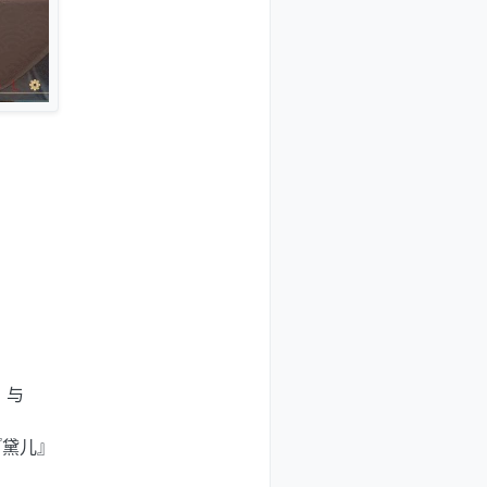
』与
『黛儿』