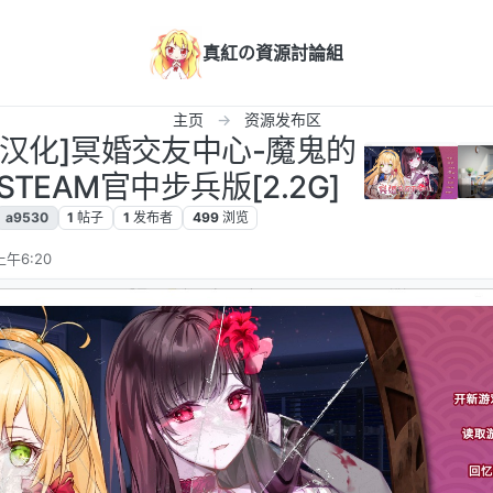
真紅の資源討論組
主页
资源发布区
G/汉化]冥婚交友中心-魔鬼的
6STEAM官中步兵版[2.2G]
a9530
1
帖子
1
发布者
499
浏览
上午6:20