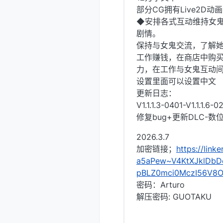
部分CG拥有Live2D动画
◆安排各式互动维持女
剧情。
保持与女鬼交流，了解
工作赚钱，在商店中购
力，在工作与女鬼互动
设置里面可以设置中文
更新日志：
V1.1.1.3-0401-V1.1.1.6-0
修复bug+更新DLC-
2026.3.7
加密链接；
https://li
a5aPew~V4KtXJklDbD
pBLZ0mci0MczI56V8
密码：Arturo
解压密码: GUOTAKU