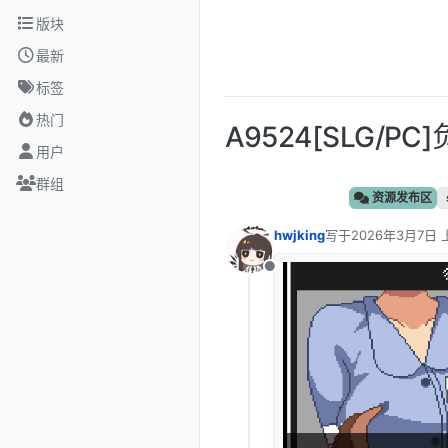
跳转至内容
版块
最新
标签
热门
A9524[SLG/PC]
用户
群组
资源发布区
hwjking
写于
2026年3月7日 
最后由 编辑
离线