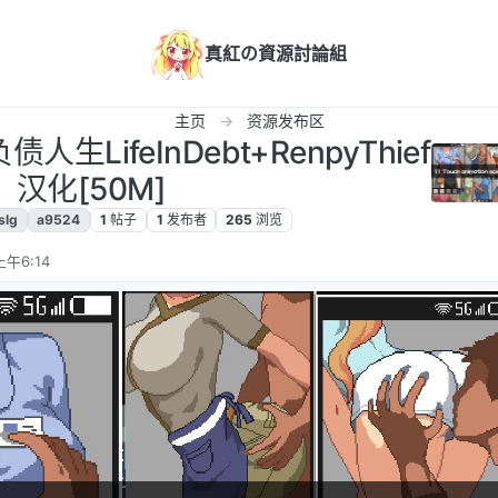
真紅の資源討論組
主页
资源发布区
负债人生LifeInDebt+RenpyThief
汉化[50M]
slg
a9524
1
帖子
1
发布者
265
浏览
上午6:14