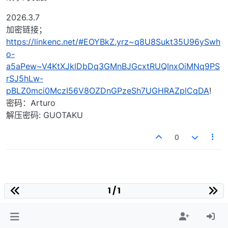
2026.3.7
加密链接；
https://linkenc.net/#EOYBkZ.yrz~q8U8Sukt35U96ySwh
o-
a5aPew~V4KtXJklDbDq3GMnBJGcxtRUQInxOiMNq9PS
rSJ5hLw-
pBLZ0mci0MczI56V8OZDnGPzeSh7UGHRAZplCqDA
!
密码：Arturo
解压密码: GUOTAKU
0
1 / 1