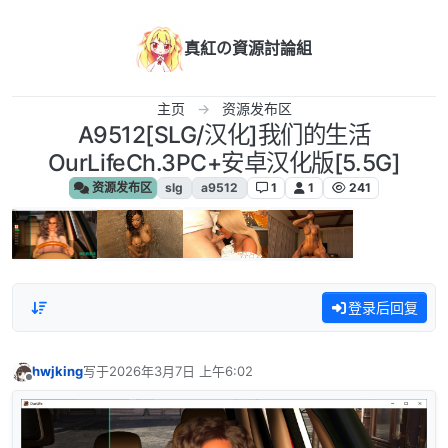
跳转至内容
真紅の資源討論組
主页
资源发布区
A9512[SLG/汉化]我们的生活
OurLifeCh.3PC+安卓汉化版[5.5G]
资源发布区
slg
a9512
1
1
241
登录后回复
hwjking
写于
2026年3月7日 上午6:02
最后由 编辑
离线