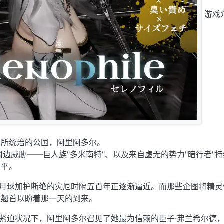
游戏
们所统治的公国，阿里阿多尔。
周边威胁——巨人族"多米南特"、以及来自虚无的势力"暗行者"
和平。
、月球加护断绝的灾厄时隔五百年正逐渐逼近。而那些企图将精灵
正翘首以盼着那一天的到来。
的紧迫状况下，阿里阿多尔召见了她最为信赖的臣子·弗兰希尔德