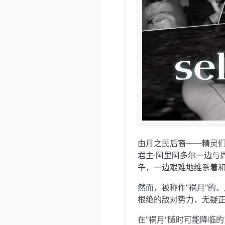
由月之民后裔——精灵
君主·阿里阿多尔一边与
争，一边艰难地维系着
然而，被称作"祸月"的
根绝的敌对势力，无疑
在"祸月"随时可能降临