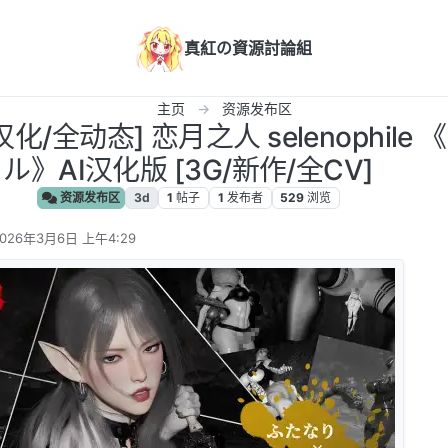
真紅の資源討論組
主页
资源发布区
汉化/全动态] 恋月之人 selenophil
ル》AI汉化版 [3G/新作/全CV]
资源发布区
3d
1
帖子
1
发布者
529
浏览
2026年3月6日 上午4:29
 编辑