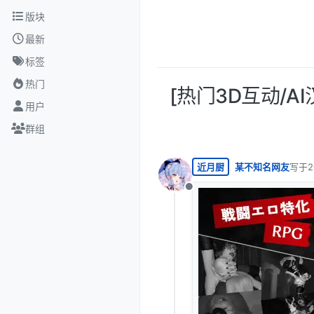
跳转至内容
版块
最新
标签
热门
[热门3D互动/AI
用户
群组
近月厨
某不知名网友
写于
最后由
离线