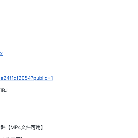
3x
cda24f1df2054?public=1
BJ
韩【MP4文件可用】