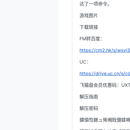
达了一项命令。
游戏图片
下载链接
FM转百度：
https://cm2.hk/s/wsvl
UC：
https://drive.uc.cn/s/
飞猫盘会员优惠码：UXTI
解压指南
解压密码
鏌愪笉鐭ュ悕缃戝弸鍒嗕