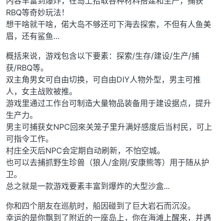
内容丰富到爆炸，在岛上拾取各种材料搭建和生产，捕获
RBQ等奇妙玩法！
想干啥就干啥，偌大岛不够还可下海去探索，不但有人鱼美
眉，还有鲨鱼…
概括来说，游戏包含以下要素：探索/生存/建设/生产/捕
获/RBQ等。
双主角男女可自由切换，可自由DIY人物外型，男主可推
人，女主战败被推。
游戏里通过工作台可制造大量物品装备用于建设据点，提升
生产力。
男主可捕获女NPC回來关笼子里升满好感度后当村民，可上
可指令工作。
村庄全灭后NPC会定期自动刷新，不怕空城。
也可以去捕抓野生珍兽（狼人/金刚/安康熊等）用于随从护
卫。
总之就是一款游戏要素丰富到爆炸的大型沙盒...
你和四个朋友在巡航时，船因碰到了巨大岩石而沉没。
幸运的是你飘到了附近的一座岛上，你在海滩上醒来，并遇