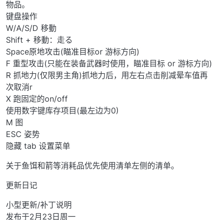
物品。
键盘操作
W/A/S/D 移動
Shift + 移動：走る
Space原地攻击(瞄准目标or 游标方向)
F 重型攻击(只能在装备武器时使用，瞄准目标 or 游标方向)
R 抓地力(仅限男主角)抓地力后，用左右点击削减晕车值再
次取消r
X 跑固定的on/off
使用数字键库存项目(最左边为0)
M 图
ESC 姿势
隐藏 tab 设置菜单
关于鱼饵和箭等消耗品优先使用清单左侧的清单。
更新日记
小型更新/补丁说明
发布于2月23日周一