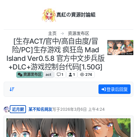
跳转至内容
真紅の資源討論組
主页
资源发布区
[生存ACT/官中/高自由度/冒
险/PC]生存游戏 疯狂岛 Mad
Island Ver0.5.8 官方中文步兵版
+DLC+游戏控制台代码[1.50G]
资源发布区
act
1
1
274
登录后回复
近月厨
某不知名网友
写于
2026年3月6日 上午4:24
最后由 编辑
离线