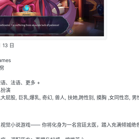
 13 日
ames
工房
语、法语、更多 +
色扮演
大屁股, 巨乳,爆乳, 奇幻, 兽人, 扶她,跨性别, 摸胸 ,女同性恋, 男
视觉小说游戏—— 你将化身为一名宫廷太医，踏入充满倾城绝
。