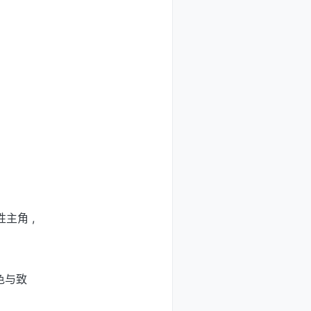
性主角 ,
色与致