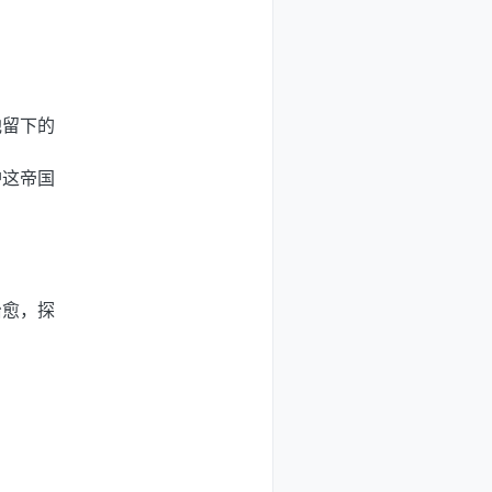
他留下的
护这帝国
治愈，探