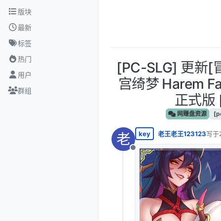
跳转至内容
版块
最新
标签
热门
[PC-SLG] 更新
用户
宫绮梦 Harem Fa
群组
正式版 [4
网赚盘资源
[p
key
老王老王123123
写于
老
最后
离线