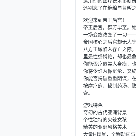
运用你的医疗技术诊断
还别忘了在缠绵与背叛
欢迎来到帝王后宫！
帝王后宫，群芳毕至。
一场变故改变了一切—
帝国核心之后宫却无人
八方王域陷入存亡之际
里最性感娇艳，却也最
你能否疗愈美人身疾，
你将令谁为你沉沦，又
你能否揭破重重阴谋，
按摩疗愈、秘制药汤、
索。
游戏特色
奇幻的古代亚洲背景
个性独特的火辣女孩
精美的亚洲风格美术
大量H场景，全程动画与