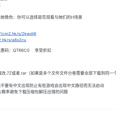
戏
扶她角色：你可以选择是否观看与她们的H场景
://cm2.hk/s/2kwdj6
2.hk/s/a6s2cu
惠码：QTR6C0 享受折扣
后缀改.7Z或者.rar（如果是多个文件文件分卷需要全部下载到同一
能不要有中文出现防止有些游戏会出现中文路径而无法启动
大概率避免下载压缩包解压出错的问题