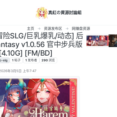
真紅の資源討論組
主页
资源发布区
网赚盘资源
[冒险SLG/巨乳爆乳/动态] 后
ntasy v1.0.56 官中步兵版
.10G] [FM/BD]
c-slg
1
帖子
1
发布者
290
浏览
2026年3月5日 上午7:47
由 编辑