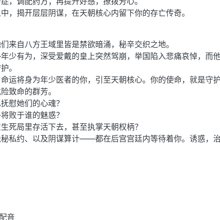
奇症，调配药方；再提升好感，撩拨芳心。
之中，揭开层层阴谋，在天朝核心内留下你的存亡传奇。
她们来自八方王域里皆是禁欲暗涌，秘辛交织之地。
—年少有为，深受爱戴的皇上突然驾崩，举国陷入悲痛哀悼，而
守护。
，命运将身为年少医者的你，引至天朝核心。你的使命，就是守
危险致命的群芳。
也抚慰她们的心魂？
终将败于谁的魅惑？
在生死局里存活下去，甚至执掌天朝权柄？
隐秘私约、以及阴谋算计——都在后宫宫廷内等待着你。诱惑，
配音