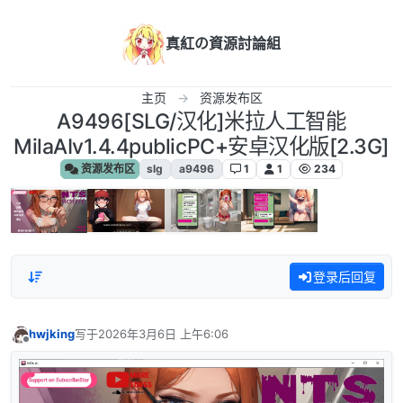
跳转至内容
真紅の資源討論組
主页
资源发布区
A9496[SLG/汉化]米拉人工智能
MilaAIv1.4.4publicPC+安卓汉化版[2.3G]
资源发布区
slg
a9496
1
1
234
登录后回复
hwjking
写于
2026年3月6日 上午6:06
最后由 编辑
离线