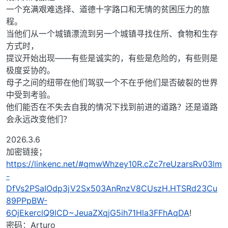
一个充满艰难选择、道德十字路口和无情的贫困压力的旅
程。
当他们从一个城镇漂流到另一个城镇寻找住所、食物和生存
方式时，
提议开始出现——有些是诚实的，有些是危险的，有些则是
极度妥协的。
母子之间的纽带在他们驾驭一个不在乎他们是否破裂的世界
中受到考验。
他们能否在不失去自我的情况下找到前进的道路？还是道路
会永远改变他们？
2026.3.6
加密链接；
https://linkenc.net/#qmwWhzey10R.cZc7reUzarsRv03lm
-
DfVs2PSaIOdp3jV2Sx503AnRnzV8CUszH.HTSRd23Cu
89PPpBW-
6OjEkerclQ9lCD~JeuaZXqjG5ih71Hla3FFhAqDA
!
密码：Arturo