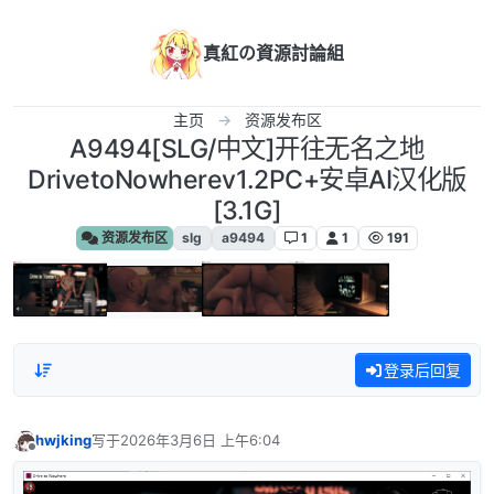
跳转至内容
真紅の資源討論組
主页
资源发布区
A9494[SLG/中文]开往无名之地
DrivetoNowherev1.2PC+安卓AI汉化版
[3.1G]
资源发布区
slg
a9494
1
1
191
登录后回复
hwjking
写于
2026年3月6日 上午6:04
最后由 编辑
离线