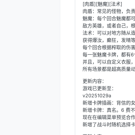
[肉盾][魅魔][法术]
肉盾：常见的怪物，负
魅魔：每个回合魅魔都可
敌方英雄，或者自己，根
法术：可以对地方随从
获得爆汝，癫狂，发晴
每个回合根据榨取的伤
每一张魅魔卡牌，都有6
并且，可以自定义衣服
所有场景都是超高质量动
更新内容：
游戏已更新至：
v20251029a
新增卡牌插画：背信的
新增卡牌：真名。6 费
现在在编辑菜单预览合
新增了战斗时随机选择