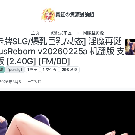
真紅の資源討論組
主页
资源发布区
网赚盘资源
新[卡牌SLG/爆乳巨乳/动态] 淫魔再诞
sReborn v20260225a 机翻版 支
 [2.40G] [FM/BD]
源
[pc-slg]
1
帖子
1
发布者
293
浏览
2026年3月5日 上午7:12
由 编辑