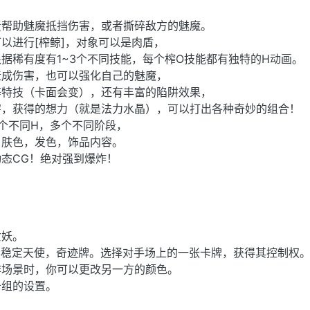
责帮助魅魔抵挡伤害，或者撕碎敌方的魅魔。
以进行[榨鲸]，对象可以是肉盾，
据稀有度有1~3个不同技能，每个榨O技能都有独特的H动画。
造成伤害，也可以强化自己的魅魔，
等特技（卡面会变），还有丰富的陷阱效果，
害，获得的想力（就是法力水晶），可以打出各种奇妙的组合！
个不同H，多个不同阶段，
，肤色，发色，饰品内容。
态CG！绝对强到爆炸！
女妖。
不稳定天使，奇迹牌。选择对手场上的一张卡牌，获得其控制权
作场景时，你可以更改另一方的颜色。
卡组的设置。