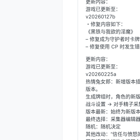
更新内容：
游戏已更新至：
v20260127b
・修复内容如下：
《黑铁与我欲的淫魔》
– 修复成为守护者时卡
– 修复使用 CP 时发生
更新内容：
游戏已更新至：
v20260225a
热情兔女郎：新增版本插图
版本。
生成牌组时，角色的新
战斗设置 -> 对手精子
版本最新：始终为新版
最终选择：采集器编辑
随机：随机决定
其他改动：“信任与愤怒