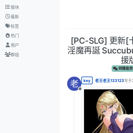
跳转至内容
版块
最新
标签
热门
[PC-SLG] 更
用户
淫魔再誕 Succubu
群组
援版
网赚盘资
key
老王老王123123
写于
老
最后
离线