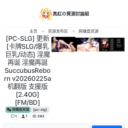
跳转至内容
真紅の資源討論組
主页
资源发布区
网赚盘资源
[PC-SLG] 更新
[卡牌SLG/爆乳
巨乳/动态] 淫魔
再诞 淫魔再誕
SuccubusRebo
rn v20260225a
机翻版 支援版
[2.40G]
[FM/BD]
网赚盘资源
[pc-slg]
1
1
293