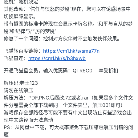
随机：随机决定
其他改动：“信任与愤怒的梦魇”现在，您可以在诱惑场景中
切换屏障显示。
带有插图的标准卡牌现在会显示卡牌名称。‘和平与盲从的梦
魇’和‘纪律与严厉的梦魇’
修复了一个问题：控制对方伙伴时不会触发伙伴效果。
飞猫转百度链接：
https://cm1.hk/s/sma77n
飞猫直连：
https://cm1.hk/s/b3hxwb
开通飞猫盘会员，输入优惠码：QTR6C0 享受折扣
解压码:老王123
请勿在线解压
解压方法：PDF,PNG后缀改.7Z或者.rar（如果是多个文件文
件分卷需要全部下载到同一个文件夹里，解压001即可）
游戏保存全部路径尽可能不要有中文出现防止有些游戏会出
现中文路径而无法启动
PS：从网盘中下载，可大概率避免下载压缩包解压出错的问
题