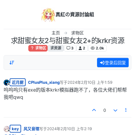
跳转至内容
真紅の資源討論組
主页
求物区
求甜蜜女友2与甜蜜女友2+的krkr资源
求物区
求资源
3
2
2.0k
登录后回复
近月厨
CPlusPlus_xiang
写于
2024年2月10日 上午1:59
最后由 编辑
离线
呜呜呜只有exe的版本krkr模拟器跑不了，各位大佬们帮帮
我吧qwq
0
key
风又音理
写于
2024年2月10日 上午2:19
最后由 编辑
离线