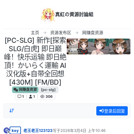
跳转至内容
真紅の資源討論組
主页
资源发布区
网赚盘资源
[PC-SLG] 新作[探索
SLG/白虎] 即日巅
峰！快乐运输 即日絶
頂！かいらく運輸 AI
汉化版+自带全回想
[430M] [FM/BD]
网赚盘资源
[pc-slg]
1
1
306
登录后回复
key
老王老王123123
写于
2026年3月4日 上午10:46
老
最后由 编辑