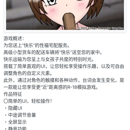
游戏概述：
为您送上“快乐”的性福宅配服务。
高级小型货车的配送车辆将“快乐”送至您的家中。
快乐运输为您呈上与女孩子共度的特别时光。
搭载了简单直观的UI，让您轻松享受操作乐趣，以及可自由
调整角色的自定义元素。
此外，通过对角色的触摸和各种动作，台词会发生变化，是
一款能让您享受更“近”距离感的R-18模拟游戏。
作品特征
〇简单的UI，轻松操作！
・隐藏UI
・中途调节音量
・全屏显示
・静音功能