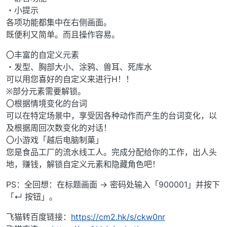
・小提示
各项功能都集中在右侧画面。
既便利又简单。而且操作容易。
〇丰富的自定义元素
・发型、胸部大小、涂鸦、兽耳、死库水
可以用您喜好的自定义来进行H！！
※部分元素需要解锁。
〇根据情境变化的台词
可以在特定场景中，享受因各种动作而产生的台词变化，以
及根据周回次数变化的对话！
〇小游戏「越后电脑制菓」
您是食品工厂的流水线工人。完成分配给你的工作，出人头
地，赚钱，解锁自定义元素和隐藏角色吧！
PS：全回想：在标题画面 → 密码处输入「900001」并按下
「↵ 按钮」。
飞猫转百度链接：
https://cm2.hk/s/ckw0nr