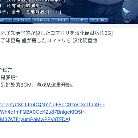
是谁杀死了知更鸟誰が殺したコマドリを汉化硬盘版[1.3G]
了知更鸟 誰が殺したコマドリを 汉化硬盘版
个谎言
是梦境”
到好处的BGM，游戏从这里开始。
kenc.net/#8CtJruDQNYZigFReC9zoC3cITan9~-
ftWh4qfmFQBA0CcKZu87BnlgcKIO5lf-
IM37ATFryumPaMwPPVaTFDA
!