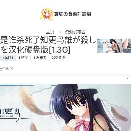
真紅の資源討論組
主页
资源发布区
汉化]是谁杀死了知更鸟誰が殺し
汉化硬盘版[1.3G]
a9471
1
帖子
1
发布者
277
浏览
上午6:01