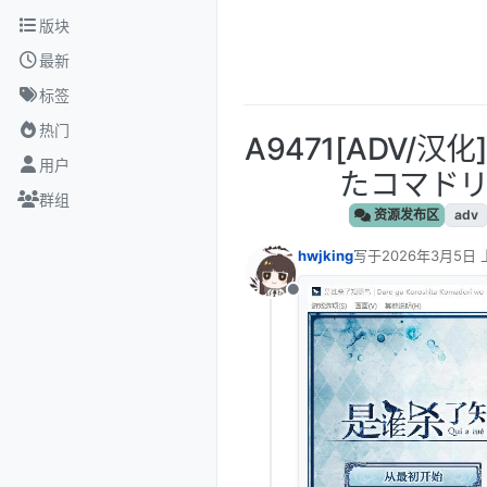
跳转至内容
版块
最新
标签
热门
A9471[ADV/
用户
たコマドリを
群组
资源发布区
adv
hwjking
写于
2026年3月5日 
最后由 编辑
离线