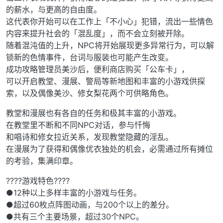
的薪水，与更高的自由度。
这代表你开始可以在工作上「不小心」犯错，流出一些情色
内容来提升社会的「混乱度」，而不会立刻被开除。
随着混沌值的上升，NPC将开始展现更多异常行为，可以解
锁新的色情事件，台词与服装也可能产生改变。
成功攻略管理员美沙后，便利商店购买「公车卡」，
可以开启教堂、漫展、警局等新地图和丰富的小游戏供探
索，以及偶像美沙、修女梨花两个可供略角色。
教堂和漫展也有各自的任务和极其丰富的小游戏。
在教堂里不断和不同NPC对话，参与忏悔
和唱诗和修女拉近关系，发现教堂隐藏的淫乱。
在漫展为了获得和偶像优衣独处的机会，必需通过所有摊位
的考验，集满印章。
????游戏特色????
●12种以上多样丰富的小游戏与任务。
●超过60枚点阵图动画，与200个以上的差分。
●共有三个主要场景，超过30个NPC。