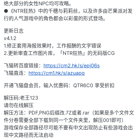
绝大部分的女性NPC均可攻略。
●《NTR狂热》中的千穗与莉莉丝，以及许多由芒果派对发
行的人气游戏中的角色都会以彩蛋的形式登场。
更新日志
v4.1.2
1.修正套用海报效果时，工作报酬的文字错误
2.更新审查工作图片库，「NTR狂热」的无码版CG
飞猫转百度链接：
https://cm2.hk/s/epj06s
飞猫直连：
https://cm1.hk/s/azuapq
开通飞猫盘会员，输入优惠码：QTR6C0 享受折扣
解压码:老王123
请勿在线解压
解压方法：PDF,PNG后缀改.7Z或者.rar（如果是多个文件文
件分卷需要全部下载到同一个文件夹里，解压001即可）
游戏保存全部路径尽可能不要有中文出现防止有些游戏会出
现中文路径而无法启动