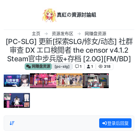
跳转至内容
真紅の資源討論組
主页
资源发布区
网赚盘资源
[PC-SLG] 更新[探索SLG/修女/动态] 社群
审查 DX エロ検閲者 the censor v4.1.2
Steam官中步兵版+存档 [2.0G][FM/BD]
网赚盘资源
[pc-slg]
1
1
318
登录后回复