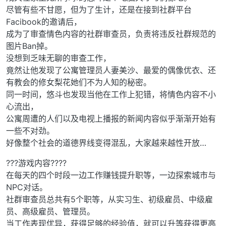
尽管有些不甘愿，但为了生计，还是在接到社群平台
Facibook的邀请后，
成为了审查情色内容的社群审查员，负责将违反社群规范的
图片Ban掉。
没想到乏味无聊的审查工作，
竟然让他发现了公寓管理员人妻美沙、最爱的偶像优衣、还
有教会的修女梨花她们不为人知的秘密。
同一时间，悠斗也发现当他在工作上犯错，将情色内容不小
心流出，
公寓周遭的人们以及电视上播报的新闻内容似乎渐渐开始有
一些不对劲。
好像整个社会的道德界线变得混乱，大家越来越性开放…
???游戏内容????
在每天的四个时段一边工作赚钱提升职等，一边探索城市与
NPC对话。
社群审查员总共有5个职等，从实习生、初级雇员、中级雇
员、高级雇员、管理员。
当工作表现优异，获得足够的经验值，就可以升等获得更高