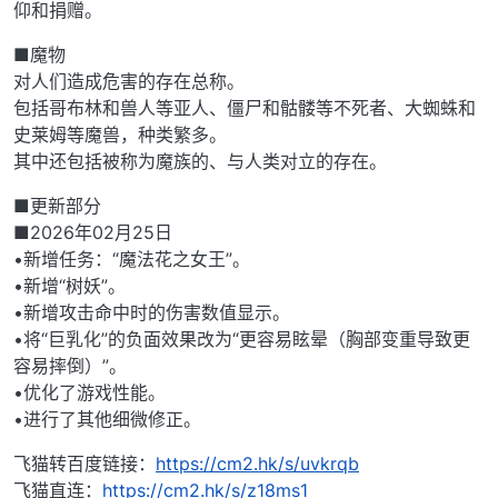
仰和捐赠。
■魔物
对人们造成危害的存在总称。
包括哥布林和兽人等亚人、僵尸和骷髅等不死者、大蜘蛛和
史莱姆等魔兽，种类繁多。
其中还包括被称为魔族的、与人类对立的存在。
■更新部分
■2026年02月25日
•新增任务：“魔法花之女王”。
•新增“树妖”。
•新增攻击命中时的伤害数值显示。
•将“巨乳化”的负面效果改为“更容易眩晕（胸部变重导致更
容易摔倒）”。
•优化了游戏性能。
•进行了其他细微修正。
飞猫转百度链接：
https://cm2.hk/s/uvkrqb
飞猫直连：
https://cm2.hk/s/z18ms1