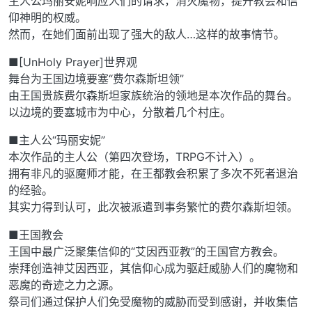
主人公玛丽安妮响应人们的请求，消灭魔物，提升教会和信
仰神明的权威。
然而，在她们面前出现了强大的敌人…这样的故事情节。
■[UnHoly Prayer]世界观
舞台为王国边境要塞“费尔森斯坦领”
由王国贵族费尔森斯坦家族统治的领地是本次作品的舞台。
以边境的要塞城市为中心，分散着几个村庄。
■主人公“玛丽安妮”
本次作品的主人公（第四次登场，TRPG不计入）。
拥有非凡的驱魔师才能，在王都教会积累了多次不死者退治
的经验。
其实力得到认可，此次被派遣到事务繁忙的费尔森斯坦领。
■王国教会
王国中最广泛聚集信仰的“艾因西亚教”的王国官方教会。
崇拜创造神艾因西亚，其信仰心成为驱赶威胁人们的魔物和
恶魔的奇迹之力之源。
祭司们通过保护人们免受魔物的威胁而受到感谢，并收集信