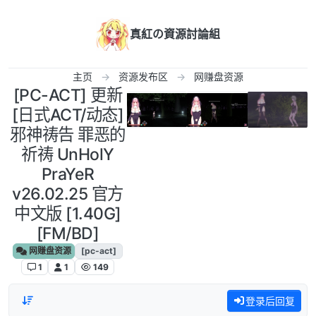
跳转至内容
真紅の資源討論組
主页
资源发布区
网赚盘资源
[PC-ACT] 更新
[日式ACT/动态]
邪神祷告 罪恶的
祈祷 UnHolY
PraYeR
v26.02.25 官方
中文版 [1.40G]
[FM/BD]
网赚盘资源
[pc-act]
1
1
149
登录后回复