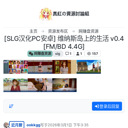
跳转至内容
真紅の資源討論組
主页
资源发布区
网赚盘资源
[SLG汉化PC安卓] 维纳斯岛上的生活 v0.4
[FM/BD 4.4G]
网赚盘资源
slg
1
1
157
登录后回复
近月厨
ookkgg
写于
2026年3月1日 下午3:35
最后由 编辑