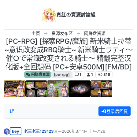
跳转至内容
真紅の資源討論組
主页
资源发布区
网赚盘资源
[PC-RPG] [探索RPG/魔族] 新米骑士拉蒂
~意识改变成RBQ骑士~ 新米騎士ラティ～
催○で常識改変される騎士～ 精翻完整汉
化版+全回想码 [PC+安卓500M][FM/BD]
网赚盘资源
[pc-rpg]
1
1
316
登录后回复
key
老王老王123123
写于
2026年3月1日 上午7:26
老
最后由 编辑
离线