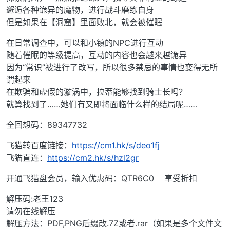
邂逅各种诡异的魔物，进行战斗磨练自身
但是如果在【洞窟】里面败北，就会被催眠
在日常调查中，可以和小镇的NPC进行互动
随着催眠的等级提高，互动的内容也会越来越诡异
因为“常识”被进行了改写，所以很多禁忌的事情也变得无所
谓起来
在欺骗和虚假的漩涡中，拉蒂能够找到骑士长吗？
就算找到了……她们有又即将面临什么样的结局呢……
全回想码：89347732
飞猫转百度链接：
https://cm1.hk/s/deo1fj
飞猫直连：
https://cm2.hk/s/hzl2gr
开通飞猫盘会员，输入优惠码：QTR6C0 享受折扣
解压码:老王123
请勿在线解压
解压方法：PDF,PNG后缀改.7Z或者.rar（如果是多个文件文