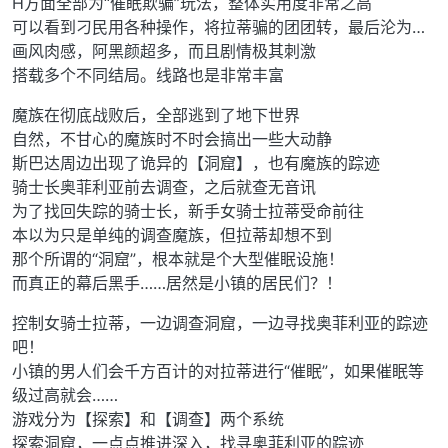
H方面全部为“催眠欺骗”玩法，整体实用度非常之高
可以看到刁民用各种操作，将拉蒂骗的团团转，最后沦为…
画风肉感，阿黑颜超多，而且剧情极其刺激
搭载多个不同结局。线路也是非常丰富
魔族在彻底战败后，全部逃到了地下世界
自然，不甘心的魔族时不时会搞出一些大动静
斯巴达周边出现了诡异的【洞窟】，也有魔族的踪迹
骑士长奥菲利亚前去调查，之后就查无音讯
为了找回失踪的骑士长，新手女骑士拉蒂受命前往
本以为只是单纯的调查魔族，但拉蒂却想不到
那个所谓的“洞窟”，根本就是个大型催眠设施！
而真正的幕后黑手……居然是小镇的居民们？！
控制女骑士拉蒂，一边调查洞窟，一边寻找奥菲利亚的踪迹
吧！
小镇的男人们会千方百计的对拉蒂进行“催眠”，如果催眠等
级过高就会……
游戏分为【探索】和【调查】两个系统
探索洞窟，一点点推进深入，找寻奥菲利亚的踪迹