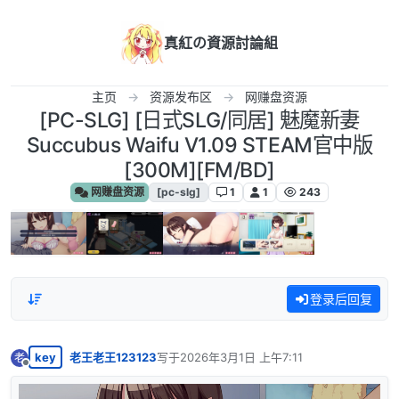
跳转至内容
真紅の資源討論組
主页
资源发布区
网赚盘资源
[PC-SLG] [日式SLG/同居] 魅魔新妻
Succubus Waifu V1.09 STEAM官中版
[300M][FM/BD]
网赚盘资源
[pc-slg]
1
1
243
登录后回复
key
老王老王123123
写于
2026年3月1日 上午7:11
老
最后由 编辑
离线