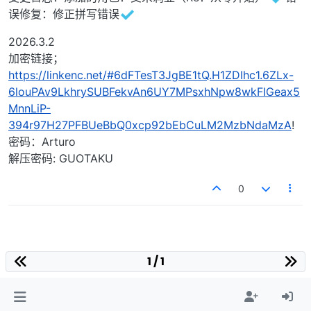
误修复：修正拼写错误
2026.3.2
加密链接；
https://linkenc.net/#6dFTesT3JgBE1tQ.H1ZDIhc1.6ZLx-
6louPAv9LkhrySUBFekvAn6UY7MPsxhNpw8wkFIGeax5
MnnLiP-
394r97H27PFBUeBbQ0xcp92bEbCuLM2MzbNdaMzA
!
密码：Arturo
解压密码: GUOTAKU
0
1 / 1