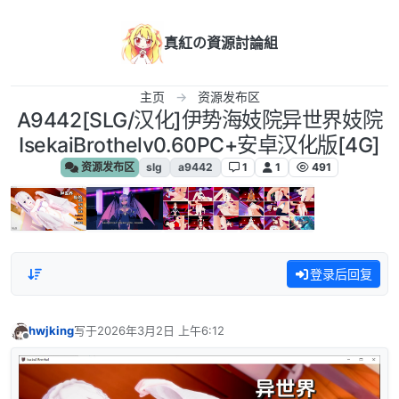
跳转至内容
真紅の資源討論組
主页
资源发布区
A9442[SLG/汉化]伊势海妓院异世界妓院
IsekaiBrothelv0.60PC+安卓汉化版[4G]
资源发布区
slg
a9442
1
1
491
登录后回复
hwjking
写于
2026年3月2日 上午6:12
最后由 编辑
离线