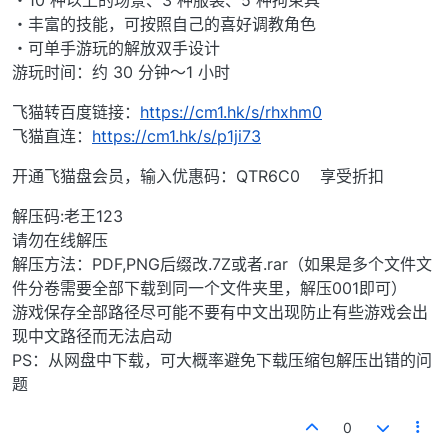
・10 种以上的场景、3 种服装、5 种拘束具
・丰富的技能，可按照自己的喜好调教角色
・可单手游玩的解放双手设计
游玩时间：约 30 分钟～1 小时
飞猫转百度链接：
https://cm1.hk/s/rhxhm0
飞猫直连：
https://cm1.hk/s/p1ji73
开通飞猫盘会员，输入优惠码：QTR6C0 享受折扣
解压码:老王123
请勿在线解压
解压方法：PDF,PNG后缀改.7Z或者.rar（如果是多个文件文
件分卷需要全部下载到同一个文件夹里，解压001即可）
游戏保存全部路径尽可能不要有中文出现防止有些游戏会出
现中文路径而无法启动
PS：从网盘中下载，可大概率避免下载压缩包解压出错的问
题
0