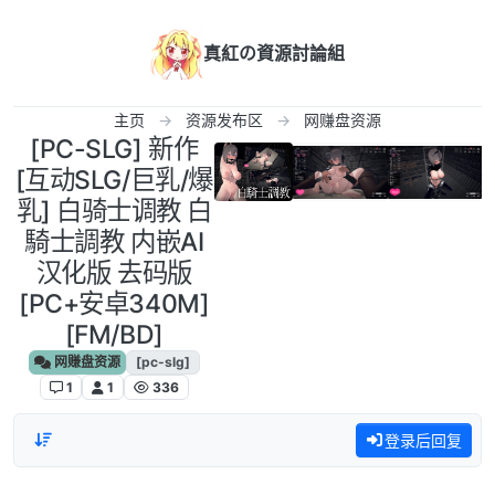
跳转至内容
真紅の資源討論組
主页
资源发布区
网赚盘资源
[PC-SLG] 新作
[互动SLG/巨乳/爆
乳] 白骑士调教 白
騎士調教 内嵌AI
汉化版 去码版
[PC+安卓340M]
[FM/BD]
网赚盘资源
[pc-slg]
1
1
336
登录后回复