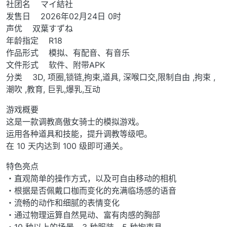
社团名 マイ結社
发售日 2026年02月24日 0时
声优 双葉すずね
年龄指定 R18
作品形式 模拟、有配音、有音乐
文件形式 软件、附带APK
分类 3D, 项圈,锁链,拘束,道具, 深喉口交,限制自由 ,拘束 ,
潮吹 ,教育, 巨乳,爆乳,互动
游戏概要
这是一款调教高傲女骑士的模拟游戏。
运用各种道具和技能，提升调教等级吧。
在 10 天内达到 100 级即可通关。
特色亮点
・直观简单的操作方式，以及可自由移动的相机
・根据是否佩戴口枷而变化的充满临场感的语音
・流畅的动作和细腻的表情变化
・通过物理运算自然晃动、富有肉感的胸部