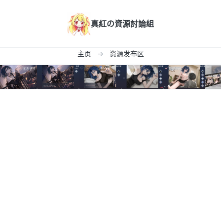
真紅の資源討論組
主页
资源发布区