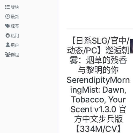
跳转至内容
版块
最新
标签
热门
【日系SLG/官中/
用户
动态/PC】邂逅朝
群组
雾：烟草的残香
与黎明的你
SerendipityMorn
ingMist: Dawn,
Tobacco, Your
Scent v1.3.0 官
方中文步兵版
【334M/CV】