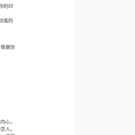
你的印
动值的
可根据你
的内心，
的恋人。