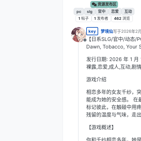
资源发布区
pc
slg
官中
恋爱
互动
1
帖子
1
发布者
462
浏览
key
梦境仙
写于
2026年2月
最后由 编辑
【日系SLG/官中/动态/PC
离线
Dawn, Tobacco, Yo
发行日期: 2026 年 1 月 
裸露,恋爱,成人,互动,剧
游戏介绍
相恋多年的女友千纱，
能成为她的安全感。 在
标记彼此，在触碰中用疼
残留的温度与气味，走
【游戏概述】
你和千纱相恋多年，她