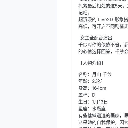
抓紧最后相处的这5天
记吧。
超沉浸的 Live2D 
高低，可开启不同剧情
-女主全配音演出-
千纱对你的依依不舍，
的心情选择回答，千纱
【人物介绍】
名称：月山 千纱
年龄：23岁
身高：164cm
罩杯：D
生日：1月13日
星座：水瓶座
有些慵懒邋遢的画家，
这是她的自我保护，因