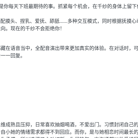
，是你每天下班最期待的事。抓紧每个机会，在千纱的身体上留下
形象搭配摸头、捏乳、爱抚、舔舐……多种交互模式，同时根据抚摸心
走向。现在的千纱不会拒绝你！
都藏在语音当中，全配音演出带来更加真实的体验。在对话时，
会一一回复。
思维成熟且压抑，日常喜欢抽烟喝酒，不爱出门。习惯封闭自己
为自小她的情绪需求都得不到回应。而你，是与她相恋时间最长