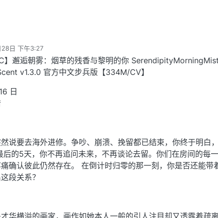
28日 下午3:27
】邂逅朝雾：烟草的残香与黎明的你 SerendipityMorningMist
ur Scent v1.3.0 官方中文步兵版【334M/CV】
16 日
情
突然说要去海外进修。争吵、崩溃、挽留都已结束，你终于明白
最后的5天，你不再追问未来，不再谈论去留。你们在房间的每
痛确认彼此仍然存在。 在倒计时归零的那一刻，你是否还能带
出这段关系？
是才华横溢的画家，画作如她本人一般的引人注目却又透露着疏