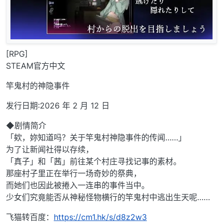
[RPG]
STEAM官方中文
竿鬼村的神隐事件
发行日期:2026 年 2 月 12 日
◆剧情简介
「欸，妳知道吗？关于竿鬼村神隐事件的传闻……」
为了让新闻社得以存续，
「真子」和「茜」前往某个村庄寻找记事的素材。
那座村子里正在举行一场奇妙的祭典，
而她们也因此被捲入一连串的事件当中。
少女们究竟能否从神秘怪物横行的竿鬼村中逃出生天呢……
飞猫转百度：
https://cm1.hk/s/d8z2w3