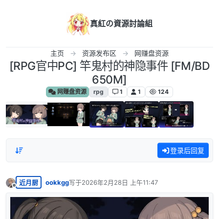
跳转至内容
真紅の資源討論組
主页
资源发布区
网赚盘资源
[RPG官中PC] 竿鬼村的神隐事件 [FM/BD
650M]
网赚盘资源
rpg
1
1
124
登录后回复
近月厨
ookkgg
写于
2026年2月28日 上午11:47
最后由 编辑
离线