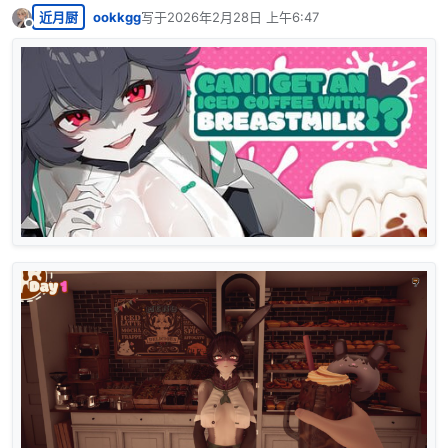
近月厨
ookkgg
写于
2026年2月28日 上午6:47
最后由 编辑
离线