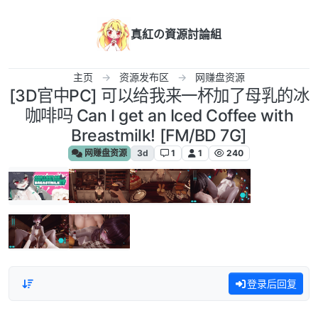
跳转至内容
真紅の資源討論組
主页
资源发布区
网赚盘资源
[3D官中PC] 可以给我来一杯加了母乳的冰
咖啡吗 Can I get an Iced Coffee with
Breastmilk! [FM/BD 7G]
网赚盘资源
3d
1
1
240
登录后回复