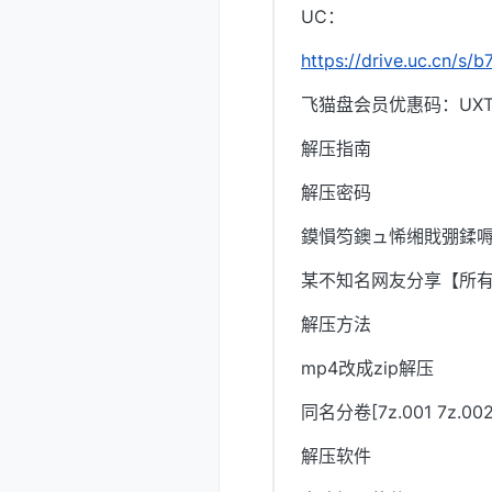
UC：
https://drive.uc.cn/s
飞猫盘会员优惠码：UXTI
解压指南
解压密码
鏌愪笉鐭ュ悕缃戝弸鍒嗕
某不知名网友分享【所
解压方法
mp4改成zip解压
同名分卷[7z.001 7z.
解压软件