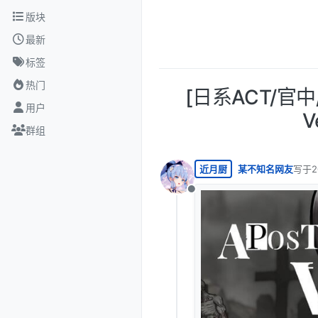
跳转至内容
版块
最新
标签
热门
[日系ACT/官中
用户
V
群组
近月厨
某不知名网友
写于
2
最后由
离线