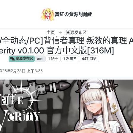
真紅の資源討論組
主页
资源发布区
/全动态/PC]背信者真理 叛教的真理 Ap
erity v0.1.00 官方中文版[316M]
资源发布区
act
1
帖子
1
发布者
447
浏览
026年2月28日 上午3:35
 编辑