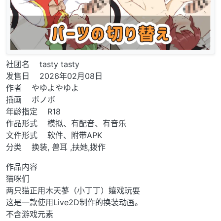
社团名 tasty tasty
发售日 2026年02月08日
作者 やゆよやゆよ
插画 ボノボ
年龄指定 R18
作品形式 模拟、有配音、有音乐
文件形式 软件、附带APK
分类 换装, 兽耳 ,扶她,拨作
作品内容
猫咪们
两只猫正用木天蓼（小丁丁）嬉戏玩耍
这是一款使用Live2D制作的换装动画。
不含游戏元素