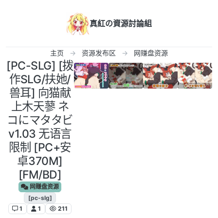
跳转至内容
真紅の資源討論組
主页
资源发布区
网赚盘资源
[PC-SLG] [拨
作SLG/扶她/
兽耳] 向猫献
上木天蓼 ネ
コにマタタビ
v1.03 无语言
限制 [PC+安
卓370M]
[FM/BD]
网赚盘资源
[pc-slg]
1
1
211