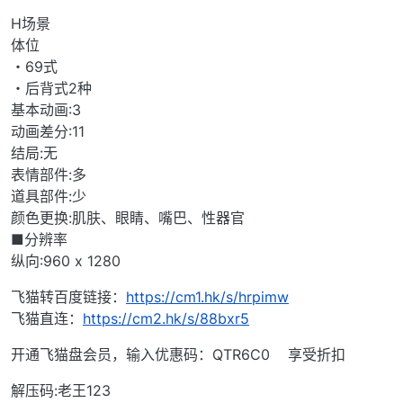
H场景
体位
・69式
・后背式2种
基本动画:3
动画差分:11
结局:无
表情部件:多
道具部件:少
颜色更换:肌肤、眼睛、嘴巴、性器官
■分辨率
纵向:960 x 1280
飞猫转百度链接：
https://cm1.hk/s/hrpimw
飞猫直连：
https://cm2.hk/s/88bxr5
开通飞猫盘会员，输入优惠码：QTR6C0 享受折扣
解压码:老王123