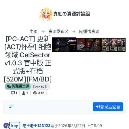
跳转至内容
真紅の資源討論組
主页
资源发布区
网赚盘资源
[PC-ACT] 更新
[ACT/怀孕] 细胞
领域 CelSector
v1.0.3 官中版 正
式版+存档
[520M][FM/BD]
网赚盘资源
[pc-act]
1
1
312
登录后回复
key
老王老王123123
写于
2026年2月27日 上午9:09
老
最后由 编辑