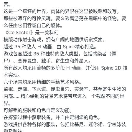
宫。
这是一个疯狂的世界，肉体的界限在这里被践踏和改写。
那些被遗弃的可怜灵魂，要么逃离游荡在黑暗中的怪物，要
么任由它们吞噬自己的躯体。
《CelSector》是一款科幻
横版动作射击游戏，拥有广阔的地图供玩家探索。
超过 35 种敌人 H 动画，由 Spine精心打造。
游戏包含超过 35 种独特的敌人类型，包括感染者（僵
尸）、变异昆虫、触手、寄生虫和外星人。
所有敌人均采用流畅的多阶段 H 动画，并使用 Spine 2D 技
术实现。
六个场景均采用精细的手绘艺术风格。
监狱、走廊、下水道、昆虫巢穴、实验室，甚至寄生生物的
内部……精心绘制的背景艺术将带您进入一个截然不同的世
界。
可解锁的服装和角色自定义功能。
在探索过程中获取装备，并自由定制您的角色。
游戏提供各种各样的服装，包括比基尼、迷你裙、学校泳装
和及膝袜。