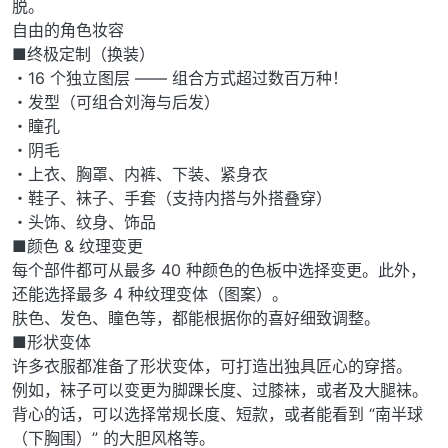
脱。
自由的角色妆容
■终极定制（换装）
・16 个独立图层 —— 组合方式超过数百万种！
・发型（可组合刘海与后发）
・瞳孔
・阴毛
・上衣、胸罩、内裤、下装、紧身衣
・鞋子、袜子、手套（支持内搭与外搭叠穿）
・头饰、纹身、饰品
■颜色 & 纹理变更
每个部件都可从最多 40 种颜色的色板中选择变更。此外，
还能选择最多 4 种纹理变体（图案）。
肤色、发色、瞳色等，都能根据你的喜好细致调整。
■形状变体
许多衣服都准备了形状变体，可打造出独具匠心的穿搭。
例如，袜子可以变更为脚踝长度、过膝袜，或者及大腿袜。
背心的话，可以选择常规长度、短款，或者能看到 “南半球
（下胸围）” 的大胆风格等。