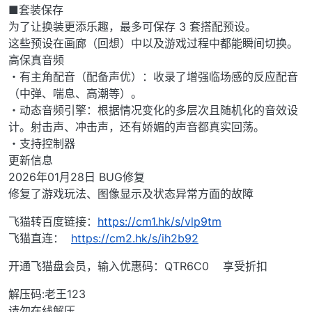
■套装保存
为了让换装更添乐趣，最多可保存 3 套搭配预设。
这些预设在画廊（回想）中以及游戏过程中都能瞬间切换。
高保真音频
・有主角配音（配备声优）：收录了增强临场感的反应配音
（中弹、喘息、高潮等）。
・动态音频引擎：根据情况变化的多层次且随机化的音效设
计。射击声、冲击声，还有娇媚的声音都真实回荡。
・支持控制器
更新信息
2026年01月28日 BUG修复
修复了游戏玩法、图像显示及状态异常方面的故障
飞猫转百度链接：
https://cm1.hk/s/vlp9tm
飞猫直连：
https://cm2.hk/s/ih2b92
开通飞猫盘会员，输入优惠码：QTR6C0 享受折扣
解压码:老王123
请勿在线解压