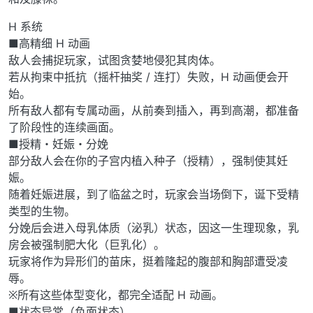
H 系统
■高精细 H 动画
敌人会捕捉玩家，试图贪婪地侵犯其肉体。
若从拘束中抵抗（摇杆抽奖 / 连打）失败，H 动画便会开
始。
所有敌人都有专属动画，从前奏到插入，再到高潮，都准备
了阶段性的连续画面。
■授精・妊娠・分娩
部分敌人会在你的子宫内植入种子（授精），强制使其妊
娠。
随着妊娠进展，到了临盆之时，玩家会当场倒下，诞下受精
类型的生物。
分娩后会进入母乳体质（泌乳）状态，因这一生理现象，乳
房会被强制肥大化（巨乳化）。
玩家将作为异形们的苗床，挺着隆起的腹部和胸部遭受凌
辱。
※所有这些体型变化，都完全适配 H 动画。
■状态异常（负面状态）