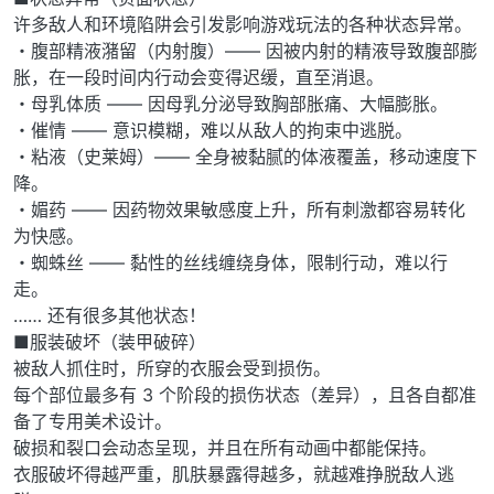
许多敌人和环境陷阱会引发影响游戏玩法的各种状态异常。
・腹部精液潴留（内射腹）—— 因被内射的精液导致腹部膨
胀，在一段时间内行动会变得迟缓，直至消退。
・母乳体质 —— 因母乳分泌导致胸部胀痛、大幅膨胀。
・催情 —— 意识模糊，难以从敌人的拘束中逃脱。
・粘液（史莱姆）—— 全身被黏腻的体液覆盖，移动速度下
降。
・媚药 —— 因药物效果敏感度上升，所有刺激都容易转化
为快感。
・蜘蛛丝 —— 黏性的丝线缠绕身体，限制行动，难以行
走。
…… 还有很多其他状态！
■服装破坏（装甲破碎）
被敌人抓住时，所穿的衣服会受到损伤。
每个部位最多有 3 个阶段的损伤状态（差异），且各自都准
备了专用美术设计。
破损和裂口会动态呈现，并且在所有动画中都能保持。
衣服破坏得越严重，肌肤暴露得越多，就越难挣脱敌人逃