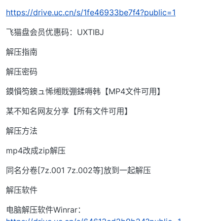
https://drive.uc.cn/s/1fe46933be7f4?public=1
飞猫盘会员优惠码：UXTIBJ
解压指南
解压密码
鏌愪笉鐭ュ悕缃戝弸鍒嗕韩【MP4文件可用】
某不知名网友分享【所有文件可用】
解压方法
mp4改成zip解压
同名分卷[7z.001 7z.002等]放到一起解压
解压软件
电脑解压软件Winrar：