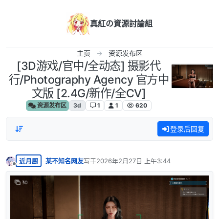
跳转至内容
真紅の資源討論組
主页
资源发布区
[3D游戏/官中/全动态] 摄影代
行/Photography Agency 官方中
文版 [2.4G/新作/全CV]
资源发布区
3d
1
1
620
登录后回复
近月厨
某不知名网友
写于
2026年2月27日 上午3:44
最后由 编辑
离线