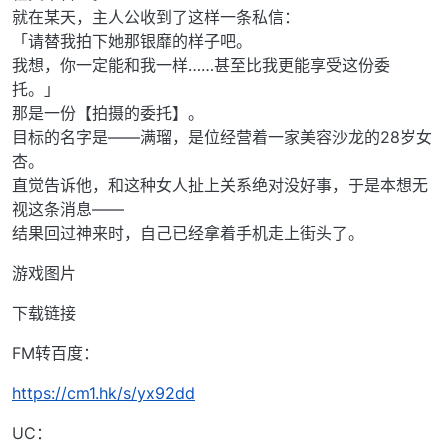
就在某天，主人公收到了这样一条私信：
「请替我拍下她那银靡的样子吧。
我想，你一定能和我一样……甚至比我更能享受这份委
托。」
那是一份【拍摄的委托】。
目标的名字是——满瑠，是位经营着一家美容沙龙的28岁女
杏。
直觉告诉他，和这种女人扯上关系绝对没好事，于是本想无
视这条消息——
结果回过神来时，自己已经拿着手机走上街头了。
游戏图片
下载链接
FM转百度：
https://cm1.hk/s/yx92dd
UC：