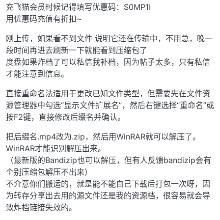
充飞猫会员时候记得填写优惠码：S0MP1I
用优惠码充值有折扣~
刚上传，如果看不到文件 说明它还在传输中，不用急，晚一
段时间再进去刷新一下就能看到压缩包了
度盘如果炸档了可以私信我补档，因为帖子太多，只有私信
才能注意到信息。
直接重命名法适用于更改已知文件类型，但需要先在文件资
源管理器中勾选“显示文件扩展名”，然后右键选择“重命名”或
按F2键，直接修改后缀名并确认。
把后缀名.mp4改为.zip，然后用WinRAR就可以解压了。
WinRAR才能识别解压出来。
（最新版的Bandizip也可以解压，但有人反馈bandizip会有
个别压缩包解压不出来）
不介意你们搬运的，就是能不能自己下载后打包一次呀，因
为转存分享出去用的源文件还是我的资源档，很容易就会导
致炸档链接失效的。