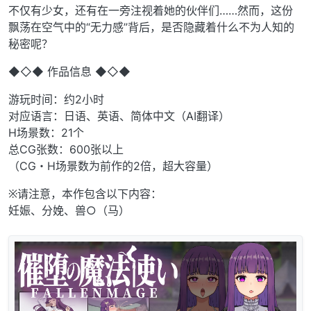
不仅有少女，还有在一旁注视着她的伙伴们……然而，这份
飘荡在空气中的“无力感”背后，是否隐藏着什么不为人知的
秘密呢？
◆◇◆ 作品信息 ◆◇◆
游玩时间：约2小时
对应语言：日语、英语、简体中文（AI翻译）
H场景数：21个
总CG张数：600张以上
（CG・H场景数为前作的2倍，超大容量）
※请注意，本作包含以下内容：
妊娠、分娩、兽○（马）