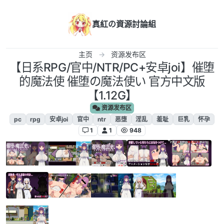
跳转至内容
真紅の資源討論組
主页
资源发布区
【日系RPG/官中/NTR/PC+安卓joi】催堕
的魔法使 催堕の魔法使い 官方中文版
【1.12G】
资源发布区
pc
rpg
安卓joi
官中
ntr
恶堕
淫乱
羞耻
巨乳
怀孕
1
1
948