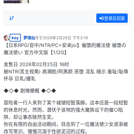
登录后回复
key
梦境仙
写于
2026年2月26日 下午3:16
最后由 编辑
离线
【日系RPG/官中/NTR/PC+安卓joi】催堕的魔法使 催堕の
魔法使い 官方中文版【1.12G】
发售日 2026年02月25日 16时
被NTR(苦主视角) 高潮脸/阿黑颜 恶堕 淫乱 暗示 羞耻/耻辱
怀孕 巨乳/爆乳
◆◇◆ 剧情梗概 ◆◇◆
冒险者一行人来到了某个城镇短暂落脚。这本应是一段短暂
的休息时光，然而，潜伏于该地的强大魔族设下的催○陷
阱，却让事态陡然生变。
你在有限的自由活动期间，目击到了一位魔法使少女逐渐被
改写常识、慢慢沉溺于性欲泥沼的过程。