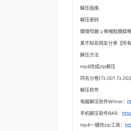
解压指南
解压密码
鏌愪笉鐭ュ悕缃戝弸鍒嗕
某不知名网友分享【所
解压方法
mp4改成zip解压
同名分卷[7z.001 7z.
解压软件
电脑解压软件Winrar：
h
手机解压软件RAR：
htt
mp4一键改zip工具：
ht