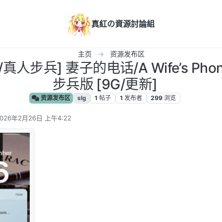
真紅の資源討論組
主页
资源发布区
真人步兵] 妻子的电话/A Wife’s Phone
步兵版 [9G/更新]
资源发布区
slg
1
帖子
1
发布者
299
浏览
026年2月26日 上午4:22
 编辑