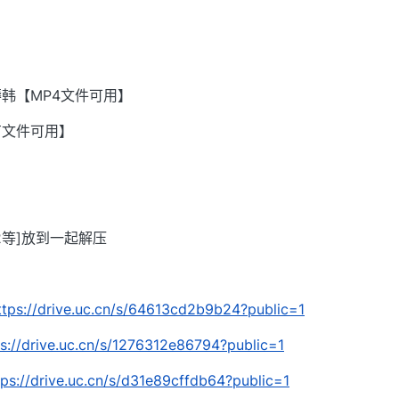
韩【MP4文件可用】
有文件可用】
002等]放到一起解压
ttps://drive.uc.cn/s/64613cd2b9b24?public=1
ps://drive.uc.cn/s/1276312e86794?public=1
tps://drive.uc.cn/s/d31e89cffdb64?public=1