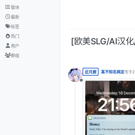
跳转至内容
版块
最新
标签
热门
[欧美SLG/AI汉化/
用户
群组
近月厨
某不知名网友
写于
2
最后由
离线