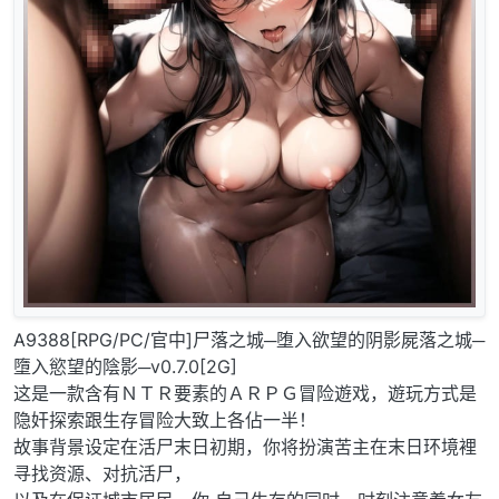
A9388[RPG/PC/官中]尸落之城─堕入欲望的阴影屍落之城─
墮入慾望的陰影─v0.7.0[2G]
这是一款含有ＮＴＲ要素的ＡＲＰＧ冒险遊戏，遊玩方式是
隐奸探索跟生存冒险大致上各佔一半！
故事背景设定在活尸末日初期，你将扮演苦主在末日环境裡
寻找资源、对抗活尸，