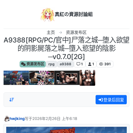
跳转至内容
真紅の資源討論組
主页
资源发布区
A9388[RPG/PC/官中]尸落之城─堕入欲望
的阴影屍落之城─墮入慾望的陰影
─v0.7.0[2G]
资源发布区
rpg
a9388
1
1
391
登录后回复
hwjking
写于
2026年2月26日 上午6:18
最后由 编辑
离线