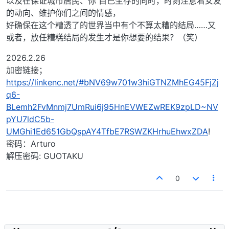
以及在保证城市居民、你 自己生存的同时，时刻注意着女友
的动向、维护你们之间的情感，
好确保在这个糟透了的世界当中有个不算太糟的结局……又
或者，放任糟糕结局的发生才是你想要的结果？（笑）
2026.2.26
加密链接；
https://linkenc.net/#bNV69w701w3hiGTNZMhEG45FjZj
q6-
BLemh2FvMnmj7UmRui6j95HnEVWEZwREK9zpLD~NV
pYU7ldC5b-
UMGhi1Ed651GbQspAY4TfbE7RSWZKHrhuEhwxZDA
!
密码：Arturo
解压密码: GUOTAKU
0