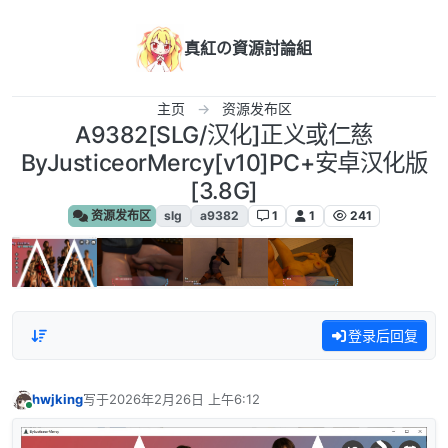
跳转至内容
真紅の資源討論組
主页
资源发布区
A9382[SLG/汉化]正义或仁慈
ByJusticeorMercy[v10]PC+安卓汉化版
[3.8G]
资源发布区
slg
a9382
1
1
241
登录后回复
hwjking
写于
2026年2月26日 上午6:12
最后由 编辑
在线