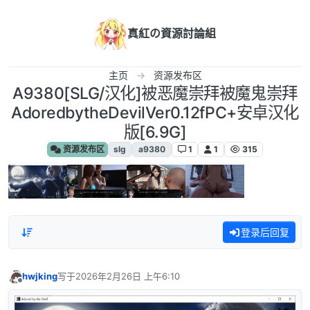
跳转至内容
真紅の資源討論組
主页
资源发布区
A9380[SLG/汉化]被恶魔崇拜被魔鬼崇拜
AdoredbytheDevilVer0.12fPC+安卓汉化
版[6.9G]
资源发布区
slg
a9380
1
1
315
登录后回复
hwjking
写于
2026年2月26日 上午6:10
最后由 编辑
离线