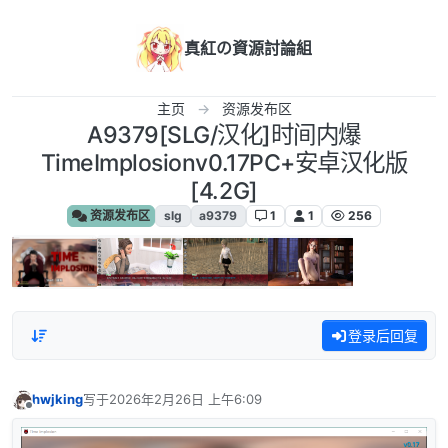
跳转至内容
真紅の資源討論組
主页
资源发布区
A9379[SLG/汉化]时间内爆
TimeImplosionv0.17PC+安卓汉化版
[4.2G]
资源发布区
slg
a9379
1
1
256
登录后回复
hwjking
写于
2026年2月26日 上午6:09
最后由 编辑
离线