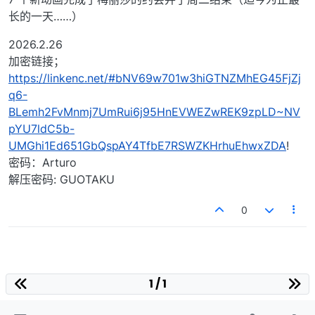
长的一天……）
2026.2.26
加密链接；
https://linkenc.net/#bNV69w701w3hiGTNZMhEG45FjZj
q6-
BLemh2FvMnmj7UmRui6j95HnEVWEZwREK9zpLD~NV
pYU7ldC5b-
UMGhi1Ed651GbQspAY4TfbE7RSWZKHrhuEhwxZDA
!
密码：Arturo
解压密码: GUOTAKU
0
1 / 1