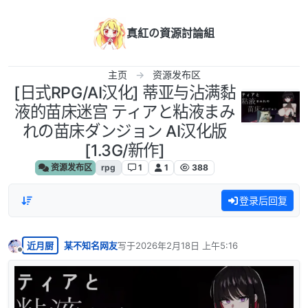
跳转至内容
真紅の資源討論組
主页
资源发布区
[日式RPG/AI汉化] 蒂亚与沾满黏
液的苗床迷宫 ティアと粘液まみ
れの苗床ダンジョン AI汉化版
[1.3G/新作]
资源发布区
rpg
1
1
388
登录后回复
近月厨
某不知名网友
写于
2026年2月18日 上午5:16
最后由 编辑
离线