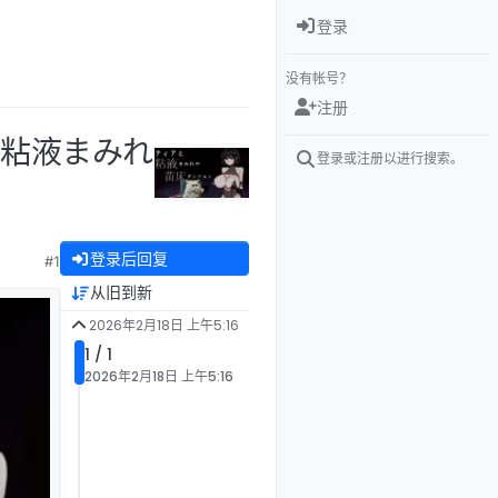
登录
没有帐号？
注册
と粘液まみれ
登录或注册以进行搜索。
登录后回复
#1
从旧到新
2026年2月18日 上午5:16
1 / 1
2026年2月18日 上午5:16