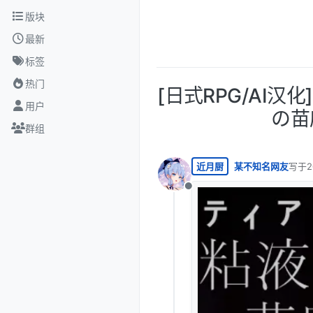
跳转至内容
版块
最新
标签
热门
[日式RPG/AI
用户
の苗
群组
近月厨
某不知名网友
写于
2
最后由
离线