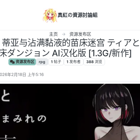
真紅の資源討論組
主页
资源发布区
汉化] 蒂亚与沾满黏液的苗床迷宫 ティア
床ダンジョン AI汉化版 [1.3G/新作]
资源发布区
rpg
1
帖子
1
发布者
388
浏览
026年2月18日 上午5:16
 编辑