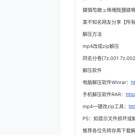
鏌愪笉鐭ュ悕缃戝弸鍒嗕
某不知名网友分享【所
解压方法
mp4改成zip解压
同名分卷[7z.001 7z.
解压软件
电脑解压软件Winrar：
h
手机解压软件RAR：
htt
mp4一键改zip工具：
ht
PS：如提示文件损坏或
推荐各位先转存再下载解