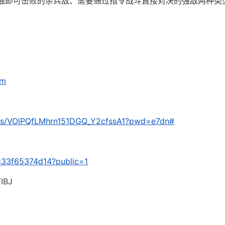
触即可击败的杂兵敌、需要通过指令战斗直接对决的强敌两种类
cm
om/s/VOlPQfLMhrn151DGQ_Y2cfssA1?pwd=e7dn#
/dc33f65374d14?public=1
BJ