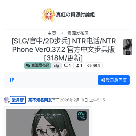
跳转至内容
真紅の資源討論組
主页
资源发布区
[SLG/官中/2D步兵] NTR电话/NTR
Phone Ver0.37.2 官方中文步兵版
[318M/更新]
资源发布区
slg
1
1
464
登录后回复
近月厨
某不知名网友
写于
2026年2月18日 上午5:15
最后由 编辑
离线