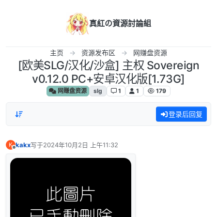
跳转至内容
真紅の資源討論組
主页
资源发布区
网赚盘资源
[欧美SLG/汉化/沙盒] 主权 Sovereign
v0.12.0 PC+安卓汉化版[1.73G]
网赚盘资源
slg
1
1
179
登录后回复
kakx
写于
2024年10月2日 上午11:32
K
最后由 编辑
离线