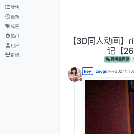
跳转至内容
版块
最新
标签
热门
【3D同人动画】ri
用户
记【26
群组
网赚盘资源
key
zuogu
写于
2024年10
最后由 编辑
离线