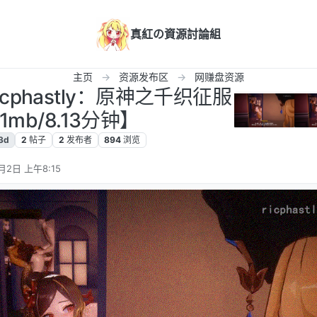
真紅の資源討論組
主页
资源发布区
网赚盘资源
cphastly：原神之千织征服
1mb/8.13分钟】
3d
2
帖子
2
发布者
894
浏览
月2日 上午8:15