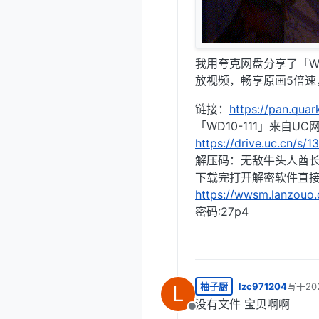
我用夸克网盘分享了「WD
放视频，畅享原画5倍速
链接：
https://pan.qua
「WD10-111」来自U
https://drive.uc.cn/s
解压码：无敌牛头人酋
下载完打开解密软件直
https://wwsm.lanzouo
密码:27p4
柚子厨
lzc971204
写于
20
L
最后由 
没有文件 宝贝啊啊
离线