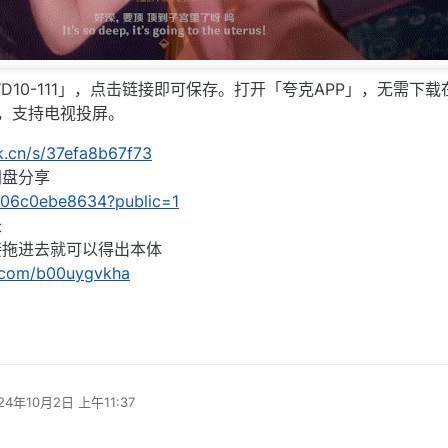
10-111」，点击链接即可保存。打开「夸克APP」，无需下载
，支持电视投屏。
rk.cn/s/37efa8b67f73
C网盘分享
/1306c0ebe8634?public=1
长
接拖进去就可以得出本体
.com/b00uygvkha
24年10月2日 上午11:37
编辑