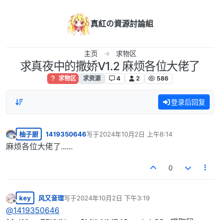
跳转至内容
真紅の資源討論組
主页
求物区
求真夜中的撒娇V1.2 麻烦各位大佬了
求物区
求资源
4
2
586
登录后回复
柚子厨
1419350646
写于
2024年10月2日 上午8:14
最后由 编辑
离线
麻烦各位大佬了......
0
key
风又音理
写于
2024年10月2日 下午3:19
最后由 编辑
离线
@
1419350646