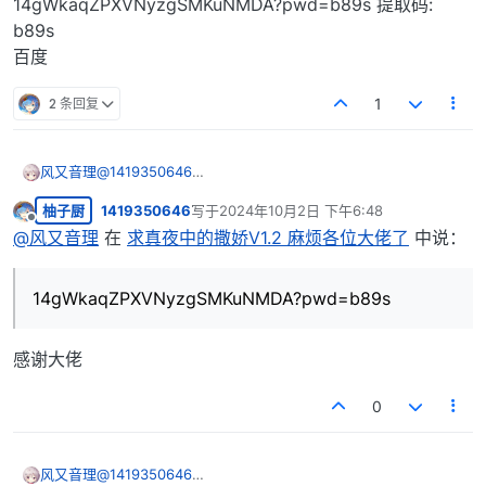
14gWkaqZPXVNyzgSMKuNMDA?pwd=b89s 提取码:
b89s
百度
2 条回复
1
风又音理
@
1419350646
14gWkaqZPXVNyzgSMKuNMDA?pwd=b89s 提取码:
柚子厨
1419350646
写于
2024年10月2日 下午6:48
b89s
最后由 编辑
离线
百度
@
风又音理
在
求真夜中的撒娇V1.2 麻烦各位大佬了
中说：
14gWkaqZPXVNyzgSMKuNMDA?pwd=b89s
感谢大佬
0
风又音理
@
1419350646